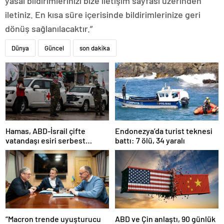
yasal bildirimlerinizi bize iletişim sayfası üzerinden
iletiniz. En kısa süre içerisinde bildirimlerinize geri
dönüş sağlanılacaktır.”
Dünya
Güncel
son dakika
Hamas, ABD-İsrail çifte
Endonezya’da turist teknesi
vatandaşı esiri serbest
battı: 7 ölü, 34 yaralı
bırakacağını duyurdu
“Macron trende uyuşturucu
ABD ve Çin anlaştı, 90 günlük