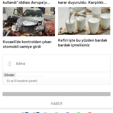
kullandı” iddiası Avrupa’yı
karar duyuruldu: Karşılıklı
karıştırmıştı: Fransa’dan
tarife indirimi geldi!
“peçeteli” yalanlama geldi!
Kefiri işte bu yüzden bardak
Kocaeli’de kontrolden çıkan
bardak içmelisiniz
otomobil camiye girdi
Gönder
En az 10 karakter gerekli
HABER