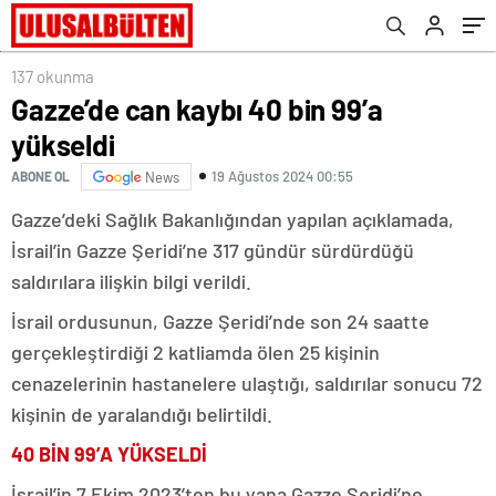
137 okunma
Gazze’de can kaybı 40 bin 99’a
yükseldi
19 Ağustos 2024 00:55
ABONE OL
News
Gazze’deki Sağlık Bakanlığından yapılan açıklamada,
İsrail’in Gazze Şeridi’ne 317 gündür sürdürdüğü
saldırılara ilişkin bilgi verildi.
İsrail ordusunun, Gazze Şeridi’nde son 24 saatte
gerçekleştirdiği 2 katliamda ölen 25 kişinin
cenazelerinin hastanelere ulaştığı, saldırılar sonucu 72
kişinin de yaralandığı belirtildi.
40 BİN 99’A YÜKSELDİ
İsrail’in 7 Ekim 2023’ten bu yana Gazze Şeridi’ne