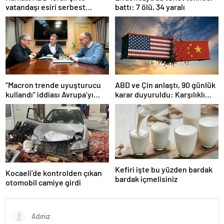
vatandaşı esiri serbest
battı: 7 ölü, 34 yaralı
bırakacağını duyurdu
“Macron trende uyuşturucu
ABD ve Çin anlaştı, 90 günlük
kullandı” iddiası Avrupa’yı
karar duyuruldu: Karşılıklı
karıştırmıştı: Fransa’dan
tarife indirimi geldi!
“peçeteli” yalanlama geldi!
Kefiri işte bu yüzden bardak
Kocaeli’de kontrolden çıkan
bardak içmelisiniz
otomobil camiye girdi