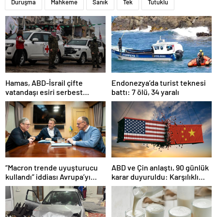
Duruşma
Mahkeme
Sanık
Tek
Tutuklu
Hamas, ABD-İsrail çifte
Endonezya’da turist teknesi
vatandaşı esiri serbest
battı: 7 ölü, 34 yaralı
bırakacağını duyurdu
“Macron trende uyuşturucu
ABD ve Çin anlaştı, 90 günlük
kullandı” iddiası Avrupa’yı
karar duyuruldu: Karşılıklı
karıştırmıştı: Fransa’dan
tarife indirimi geldi!
“peçeteli” yalanlama geldi!