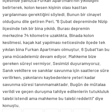
ilçesinde yalnızca Furkan Apartmanı’nın yıkıldığını
belirterek, kolon kesen kişinin olası kasttan
yargılanması gerektiğini söyledi. Bunun bir cinayet
olduğunu dile getiren Peri, “6 Şubat depreminde Nizip
ilçesinde tek bir bina yıkıldı. Burası depremin
merkezine 74 kilometre uzaklıkta. Binada kolon
kesilmesi, kaçak kat yapılması neticesinde ilçede tek
yıkılan bina Furkan Apartmanı olmuştur. 6 Şubat’tan bu
yana mücadelemiz devam ediyor. Mahkeme bize
gereken süreyi vermiyor. Sesimizi duyuramıyoruz.
Sanık vekillere ve sanıklar savunma için saatlerce süre
verilirken, yakınlarını kaybedenlere yeteri kadar
savunma süresi tanınmamaktadır. Bugün de mütalaa
verildi ve geçen duruşma tahliye edilenlerin tutukluluk
talebi istendi ama mahkeme bu talebi reddetti” diye
konuştu.