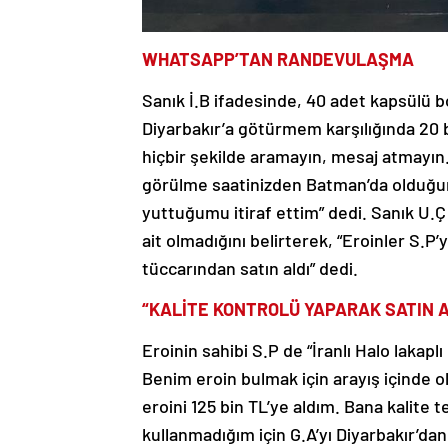
WHATSAPP’TAN RANDEVULAŞMA
Sanık İ.B ifadesinde, 40 adet kapsülü b
Diyarbakır’a götürmem karşılığında 20 b
hiçbir şekilde aramayın, mesaj atmayı
görülme saatinizden Batman’da olduğun
yuttuğumu itiraf ettim” dedi. Sanık U.Ç
ait olmadığını belirterek, “Eroinler S.P’
tüccarından satın aldı” dedi.
“KALİTE KONTROLÜ YAPARAK SATIN 
Eroinin sahibi S.P de “İranlı Halo lakap
Benim eroin bulmak için arayış içinde o
eroini 125 bin TL’ye aldım. Bana kalite 
kullanmadığım için G.A’yı Diyarbakır’da