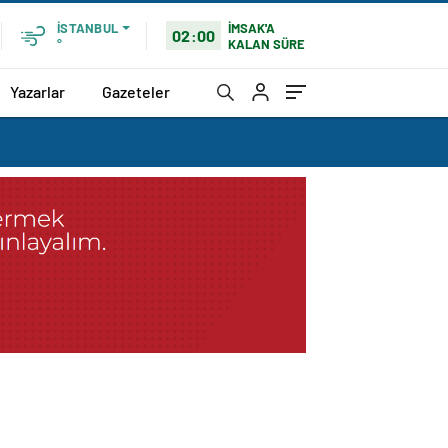
İMSAK'A
İSTANBUL
02:00
KALAN SÜRE
°
Yazarlar
Gazeteler