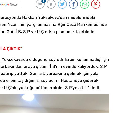
0
News
 operasyonda Hakkâri Yüksekova’dan midelerindeki
rlenen 4 zanlının yargılanmasına Ağır Ceza Mahkemesinde
r, G.A, İ.B, S.P ve U.Ç etkin pişmanlık talebinde
LA ÇIKTIK”
i Yüksekova’da olduğunu söyledi. Eroin kullanmadığı için
rbakır’dan oraya gittim. İ.B’nin evinde kalıyorduk. S.P
a batırıp yuttuk. Sonra Diyarbakır’a gelmek için yola
zde eroin taşıdığımızı söyledim. Hastaneye giderek
ve U.Ç’nin yuttuğu bütün eroinler S.P’ye aittir” dedi.