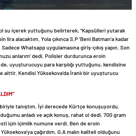
ol su içerek yuttuğunu belirterek, “Kapsülleri yutarak
in lira alacaktım. Yola çıkınca S.P ‘Beni Batman’a kadar
n. Sadece Whatsapp uygulamasına giriş-çıkış yapın. Son
uzu anlarım’ dedi. Polisler durdurunca eroin
 de, uyuşturucuyu para karşılığı yuttuğunu, kendisine
ye aittir. Kendisi Yüksekova’da İranlı bir uyuşturucu
ALDIM”
lı biriyle tanıştım. İyi derecede Kürtçe konuşuyordu.
lduğumu anladı ve açık konuş, rahat ol dedi. 700 gram
testi için içimlik numune verdi. Ben de eroin
n Yüksekova’ya çağırdım. G.A malın kaliteli olduğunu