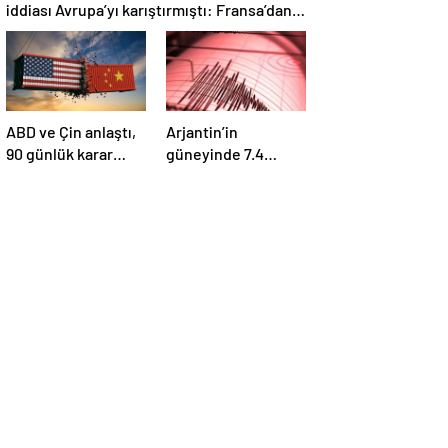
iddiası Avrupa’yı karıştırmıştı: Fransa’dan
“peçeteli” yalanlama geldi!
ABD ve Çin anlaştı,
Arjantin’in
90 günlük karar
güneyinde 7.4
duyuruldu:
büyüklüğünde
Karşılıklı tarife
deprem
indirimi geldi!