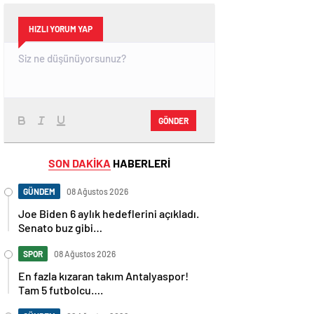
HIZLI YORUM YAP
GÖNDER
SON DAKİKA
HABERLERİ
GÜNDEM
08 Ağustos 2026
Joe Biden 6 aylık hedeflerini açıkladı.
Senato buz gibi…
SPOR
08 Ağustos 2026
En fazla kızaran takım Antalyaspor!
Tam 5 futbolcu….