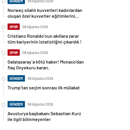
GÜNDEM
08 Ağustos 2026
Norweç silahlı kuvvetleri kadınlardan
oluşan özel kuvvetler eğitimlerini
başlattı.
SPOR
08 Ağustos 2026
Cristiano Ronaldo’nun akıllara zarar
tüm kariyerinin istatistiğini çıkardık !
SPOR
08 Ağustos 2026
Galatasaray’a kötü haber! Monaco’dan
flaş Onyekuru kararı.
GÜNDEM
08 Ağustos 2026
Trump’tan seçim sonrası ilk mülakat
GÜNDEM
08 Ağustos 2026
Avusturya başbakanı Sebastian Kurz
ile ilgili bilinmeyenler