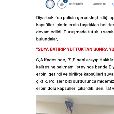
0
BEĞENDİM
ABONE OL
Diyarbakır’da polisin gerçekleştirdiği
kapsüller içinde eroin taşıdıkları beli
devam edildi. Duruşmada tutuklu sanıkla
bulundalar.
“SUYA BATIRIP YUTTUKTAN SONRA YO
G.A ifadesinde, “S.P beni arayıp Hakkâr
kalitesine bakmamı isteyince bende Diya
eroini getirdi ve birlikte kapsülleri suy
çıktık. Polisler bizi durdurunca midemi
eroin dolu kapsülleri çıkardık. Ben, İ.B 