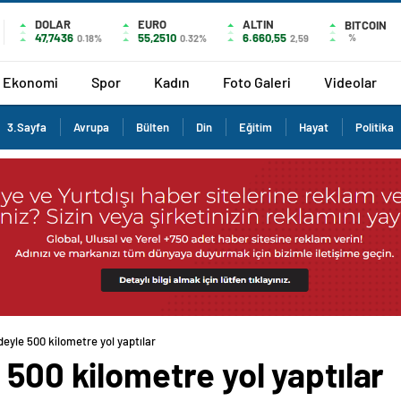
DOLAR
EURO
ALTIN
BITCOIN
47,7436
55,2510
6.660,55
%
0.18%
0.32%
2,59
Ekonomi
Spor
Kadın
Foto Galeri
Videolar
3.Sayfa
Avrupa
Bülten
Din
Eğitim
Hayat
Politika
deyle 500 kilometre yol yaptılar
 500 kilometre yol yaptılar