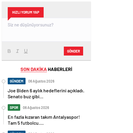
HIZLI YORUM YAP
GÖNDER
SON DAKİKA
HABERLERİ
GÜNDEM
06 Ağustos 2026
Joe Biden 6 aylık hedeflerini açıkladı.
Senato buz gibi…
SPOR
06 Ağustos 2026
En fazla kızaran takım Antalyaspor!
Tam 5 futbolcu….