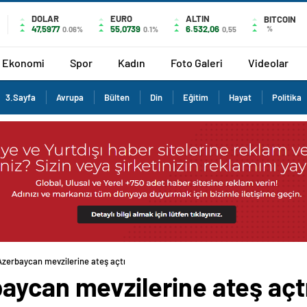
DOLAR
EURO
ALTIN
BITCOIN
47,5977
55,0739
6.532,06
%
0.06%
0.1%
0,55
Ekonomi
Spor
Kadın
Foto Galeri
Videolar
3.Sayfa
Avrupa
Bülten
Din
Eğitim
Hayat
Politika
zerbaycan mevzilerine ateş açtı
aycan mevzilerine ateş açt