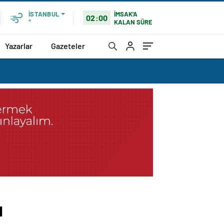
İMSAK'A
İSTANBUL
02:00
KALAN SÜRE
°
Yazarlar
Gazeteler
ı