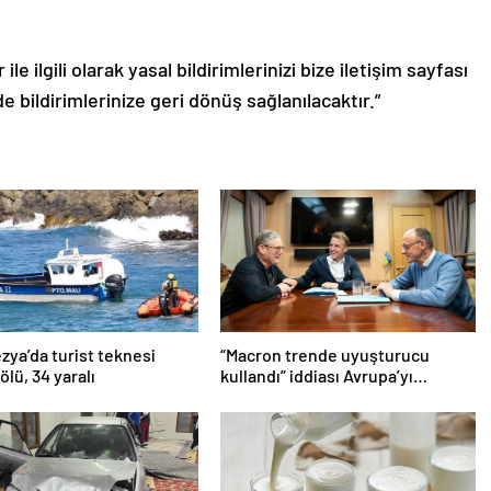
le ilgili olarak yasal bildirimlerinizi bize iletişim sayfası
de bildirimlerinize geri dönüş sağlanılacaktır.”
ya’da turist teknesi
“Macron trende uyuşturucu
 ölü, 34 yaralı
kullandı” iddiası Avrupa’yı
karıştırmıştı: Fransa’dan
“peçeteli” yalanlama geldi!