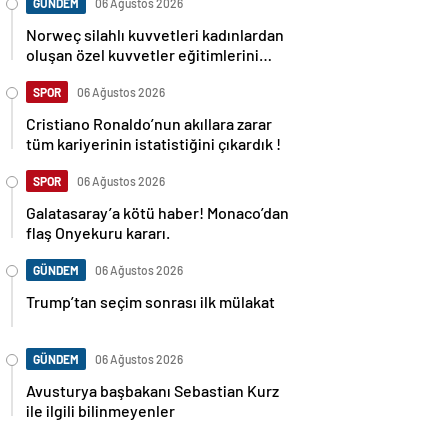
GÜNDEM
06 Ağustos 2026
Norweç silahlı kuvvetleri kadınlardan
oluşan özel kuvvetler eğitimlerini
başlattı.
SPOR
06 Ağustos 2026
Cristiano Ronaldo’nun akıllara zarar
tüm kariyerinin istatistiğini çıkardık !
SPOR
06 Ağustos 2026
Galatasaray’a kötü haber! Monaco’dan
flaş Onyekuru kararı.
GÜNDEM
06 Ağustos 2026
Trump’tan seçim sonrası ilk mülakat
GÜNDEM
06 Ağustos 2026
Avusturya başbakanı Sebastian Kurz
ile ilgili bilinmeyenler