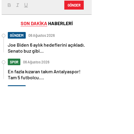
GÖNDER
SON DAKİKA
HABERLERİ
GÜNDEM
06 Ağustos 2026
Joe Biden 6 aylık hedeflerini açıkladı.
Senato buz gibi…
SPOR
06 Ağustos 2026
En fazla kızaran takım Antalyaspor!
Tam 5 futbolcu….
GÜNDEM
06 Ağustos 2026
Norweç silahlı kuvvetleri kadınlardan
oluşan özel kuvvetler eğitimlerini
başlattı.
SPOR
06 Ağustos 2026
Cristiano Ronaldo’nun akıllara zarar
tüm kariyerinin istatistiğini çıkardık !