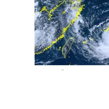
0
BEĞENDİM
ABONE OL
Japonya’nın Kagoshima ve Miyazaki eyal
akşam itibariyle etkili olması beklene
Hava yolu firmalarından edinilen bilgi