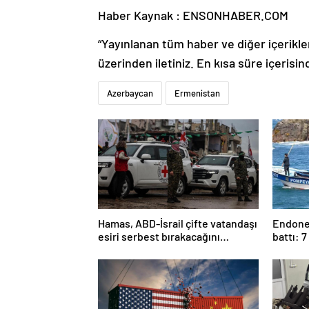
Haber Kaynak : ENSONHABER.COM
“Yayınlanan tüm haber ve diğer içerikler i
üzerinden iletiniz. En kısa süre içerisin
Azerbaycan
Ermenistan
Hamas, ABD-İsrail çifte vatandaşı
Endonez
esiri serbest bırakacağını
battı: 7
duyurdu