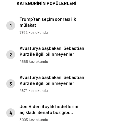
KATEGORİNİN POPÜLERLERİ
Trump’tan seçim sonrası ilk
mülakat
1
7952 kez okundu
Avusturya başbakanı Sebastian
Kurz ile ilgili bilinmeyenler
2
4885 kez okundu
Avusturya başbakanı Sebastian
Kurz ile ilgili bilinmeyenler
3
4874 kez okundu
Joe Biden 6 aylık hedeflerini
açıkladı. Senato buz gibi…
4
3003 kez okundu