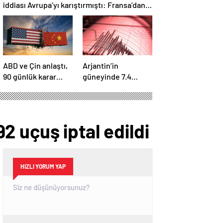
iddiası Avrupa’yı karıştırmıştı: Fransa’dan
“peçeteli” yalanlama geldi!
ABD ve Çin anlaştı,
Arjantin’in
90 günlük karar
güneyinde 7.4
duyuruldu:
büyüklüğünde
Karşılıklı tarife
deprem
indirimi geldi!
 uçuş iptal edildi
HIZLI YORUM YAP