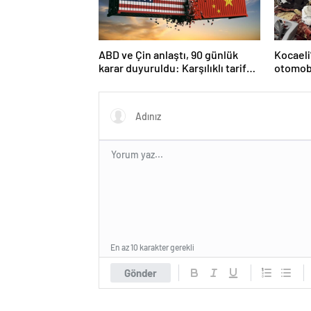
ABD ve Çin anlaştı, 90 günlük
Kocaeli
karar duyuruldu: Karşılıklı tarife
otomobi
indirimi geldi!
En az 10 karakter gerekli
Gönder