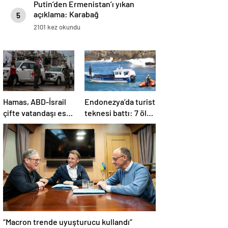
Putin’den Ermenistan’ı yıkan
açıklama: Karabağ
5
Azerbaycan’ın ayrılmaz bir
2101 kez okundu
parçasıdır!
Hamas, ABD-İsrail
Endonezya’da turist
çifte vatandaşı esiri
teknesi battı: 7 ölü,
serbest
34 yaralı
bırakacağını
duyurdu
“Macron trende uyuşturucu kullandı”