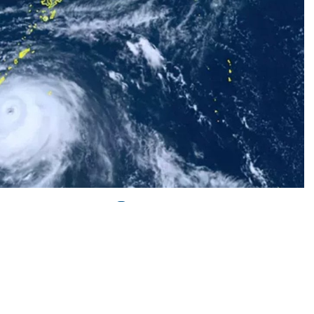
0
News
etleri başta olmak üzere ülkenin farklı kesimlerinde bu
n Shanshan Tayfunu hayatı olumsuz etkiledi.
lere göre, çoğu Kagoshima, Fukuoka ve Miyazaki