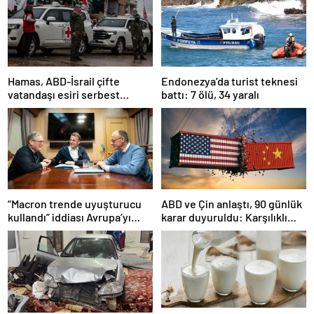
Hamas, ABD-İsrail çifte
Endonezya’da turist teknesi
vatandaşı esiri serbest
battı: 7 ölü, 34 yaralı
bırakacağını duyurdu
“Macron trende uyuşturucu
ABD ve Çin anlaştı, 90 günlük
kullandı” iddiası Avrupa’yı
karar duyuruldu: Karşılıklı
karıştırmıştı: Fransa’dan
tarife indirimi geldi!
“peçeteli” yalanlama geldi!