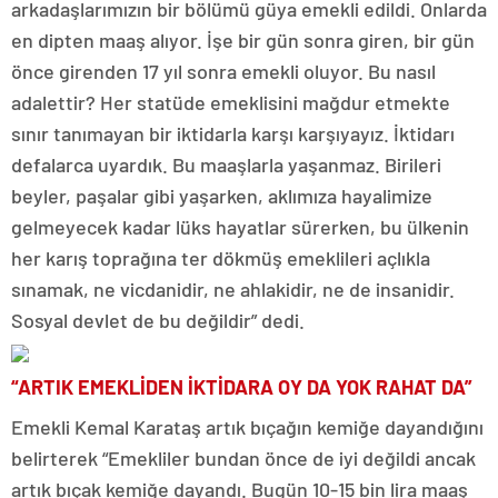
arkadaşlarımızın bir bölümü güya emekli edildi. Onlarda
en dipten maaş alıyor. İşe bir gün sonra giren, bir gün
önce girenden 17 yıl sonra emekli oluyor. Bu nasıl
adalettir? Her statüde emeklisini mağdur etmekte
sınır tanımayan bir iktidarla karşı karşıyayız. İktidarı
defalarca uyardık. Bu maaşlarla yaşanmaz. Birileri
beyler, paşalar gibi yaşarken, aklımıza hayalimize
gelmeyecek kadar lüks hayatlar sürerken, bu ülkenin
her karış toprağına ter dökmüş emeklileri açlıkla
sınamak, ne vicdanidir, ne ahlakidir, ne de insanidir.
Sosyal devlet de bu değildir” dedi.
“ARTIK EMEKLİDEN İKTİDARA OY DA YOK RAHAT DA”
Emekli Kemal Karataş artık bıçağın kemiğe dayandığını
belirterek “Emekliler bundan önce de iyi değildi ancak
artık bıçak kemiğe dayandı. Bugün 10-15 bin lira maaş