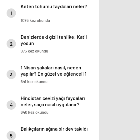
Keten tohumu faydaları neler?
1
1095 kez okundu
Denizlerdeki gizli tehlike: Katil
yosun
2
975 kez okundu
1 Nisan şakaları nasıl, neden
yapılır? En güzel ve eğlenceli 1
3
Nisan şakaları…
641 kez okundu
Hindistan cevizi yağı faydaları
neler, saça nasıl uygulanır?
4
640 kez okundu
Balıkçıların ağına bir dev takıldı
5