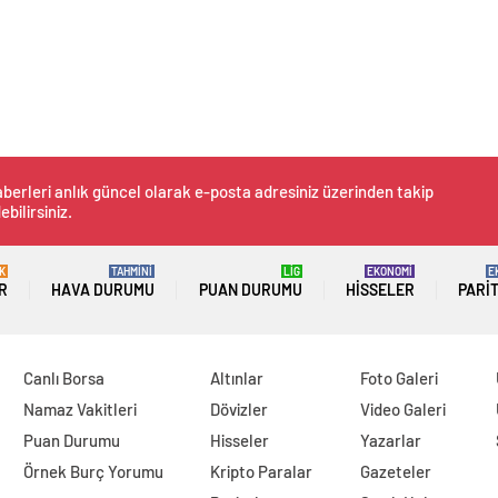
berleri anlık güncel olarak e-posta adresiniz üzerinden takip
ebilirsiniz.
K
TAHMİNİ
LİG
EKONOMİ
E
R
HAVA DURUMU
PUAN DURUMU
HISSELER
PARI
Canlı Borsa
Altınlar
Foto Galeri
Namaz Vakitleri
Dövizler
Video Galeri
Puan Durumu
Hisseler
Yazarlar
Örnek Burç Yorumu
Kripto Paralar
Gazeteler