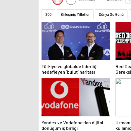
200
Birleşmiş Milletler
Dünya Su Günü
Türkiye ve globalde liderliği
Red De
hedefleyen ‘bulut’ haritası
Gereksi
GB Yer 
Yandex ve Vodafone’dan dijital
Uzmanı
dönüşüm iş birliği
kullanıc