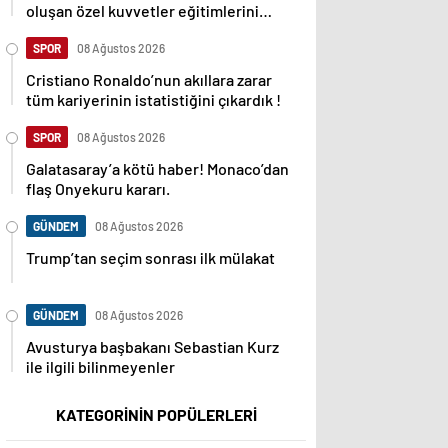
oluşan özel kuvvetler eğitimlerini
başlattı.
SPOR
08 Ağustos 2026
Cristiano Ronaldo’nun akıllara zarar
tüm kariyerinin istatistiğini çıkardık !
SPOR
08 Ağustos 2026
Galatasaray’a kötü haber! Monaco’dan
flaş Onyekuru kararı.
GÜNDEM
08 Ağustos 2026
Trump’tan seçim sonrası ilk mülakat
GÜNDEM
08 Ağustos 2026
Avusturya başbakanı Sebastian Kurz
ile ilgili bilinmeyenler
KATEGORİNİN POPÜLERLERİ