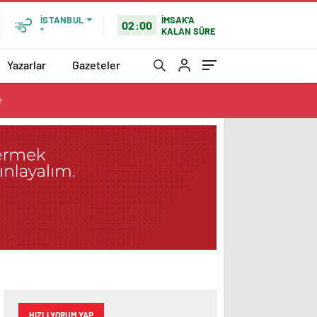
İMSAK'A
İSTANBUL
02:00
KALAN SÜRE
°
Yazarlar
Gazeteler
r
HIZLI YORUM YAP