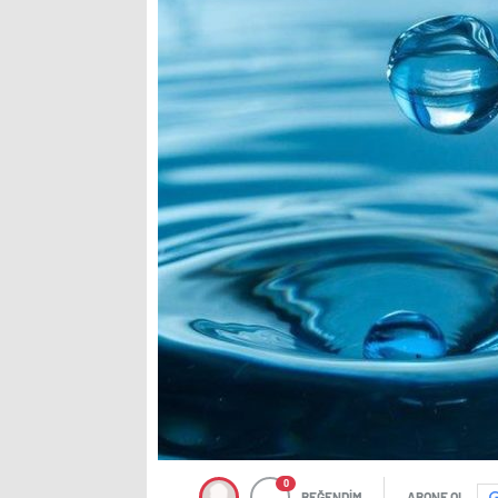
0
BEĞENDİM
ABONE OL