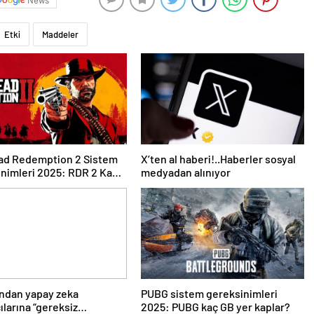
News
Etki
Maddeler
ad Redemption 2 Sistem
X’ten al haberi!..Haberler sosyal
nimleri 2025: RDR 2 Kaç
medyadan alınıyor
Kaplar?
ndan yapay zeka
PUBG sistem gereksinimleri
ılarına “gereksiz
2025: PUBG kaç GB yer kaplar?