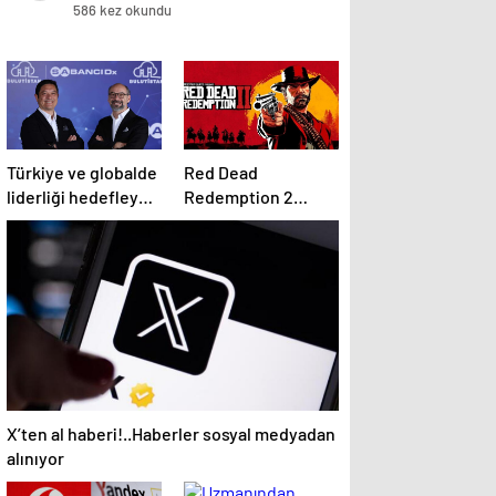
586 kez okundu
Türkiye ve globalde
Red Dead
liderliği hedefleyen
Redemption 2
‘bulut’ haritası
Sistem
Gereksinimleri
2025: RDR 2 Kaç GB
Yer Kaplar?
X’ten al haberi!..Haberler sosyal medyadan
alınıyor