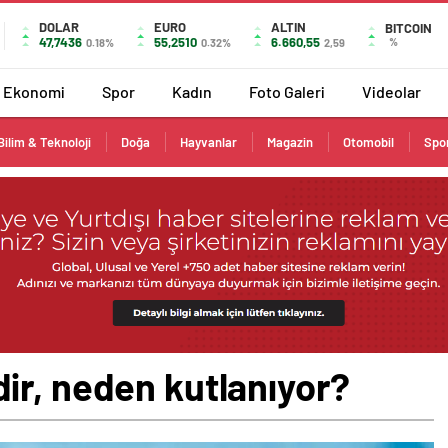
DOLAR
EURO
ALTIN
BITCOIN
47,7436
55,2510
6.660,55
%
0.18%
0.32%
2,59
Ekonomi
Spor
Kadın
Foto Galeri
Videolar
Bilim & Teknoloji
Doğa
Hayvanlar
Magazin
Otomobil
Spo
ir, neden kutlanıyor?