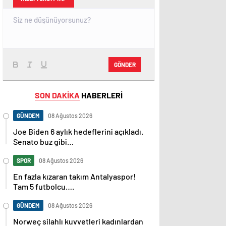
GÖNDER
SON DAKİKA
HABERLERİ
GÜNDEM
08 Ağustos 2026
Joe Biden 6 aylık hedeflerini açıkladı.
Senato buz gibi…
SPOR
08 Ağustos 2026
En fazla kızaran takım Antalyaspor!
Tam 5 futbolcu….
GÜNDEM
08 Ağustos 2026
Norweç silahlı kuvvetleri kadınlardan