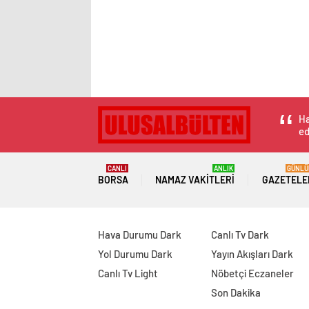
Ha
ed
CANLI
ANLIK
GÜNLÜ
BORSA
NAMAZ VAKITLERI
GAZETELE
Hava Durumu Dark
Canlı Tv Dark
Yol Durumu Dark
Yayın Akışları Dark
Canlı Tv Light
Nöbetçi Eczaneler
Son Dakika