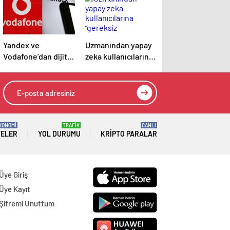
Yandex ve
Uzmanından yapay
Vodafone’dan dijital
zeka kullanıcılarına
dönüşüm iş birliği
“gereksiz
sorgulardan
kaçının” tavsiyesi
KONOMİ
TRAFİK
CANLI
TELER
YOL DURUMU
KRIPTO PARALAR
Üye Giriş
Üye Kayıt
Şifremi Unuttum