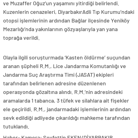
ve Muzaffer Oğuz’un yaşamını yitirdiği belirlendi.
Kuzenlerin cenazeleri, DiyarbakırAdli Tıp Kurumu’ndaki
otopsi işlemlerinin ardından Bağlar ilçesinde Yeniköy
Mezarlığı’nda yakınlarının gözyaşlarıyla yan yana
toprağa verildi.
Olayla ilgili soruşturmada ‘Kasten öldürme’ suçundan
aranan şüpheli R.M., Lice Jandarma Komutanlığı ve
Jandarma Suç Araştırma Timi (JASAT) ekipleri
tarafından belirlenen adresine düzenlenen
operasyonda gözaltına alındı. R.M.’nin adresindeki
aramalarda 1 tabanca, 3 tüfek ve silahlara ait fişekler
ele geçirildi. R.M., jandarmadaki işlemlerinin ardından
sevk edildiği adliyede çıkarıldığı mahkeme tarafından
tutuklandı.
Haber- Kamera: Seyfettin EKEN/DİYARBAKIR,