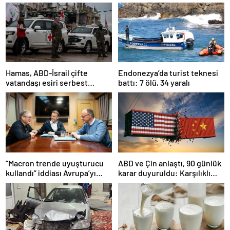
Hamas, ABD-İsrail çifte
Endonezya’da turist teknesi
vatandaşı esiri serbest
battı: 7 ölü, 34 yaralı
bırakacağını duyurdu
“Macron trende uyuşturucu
ABD ve Çin anlaştı, 90 günlük
kullandı” iddiası Avrupa’yı
karar duyuruldu: Karşılıklı
karıştırmıştı: Fransa’dan
tarife indirimi geldi!
“peçeteli” yalanlama geldi!