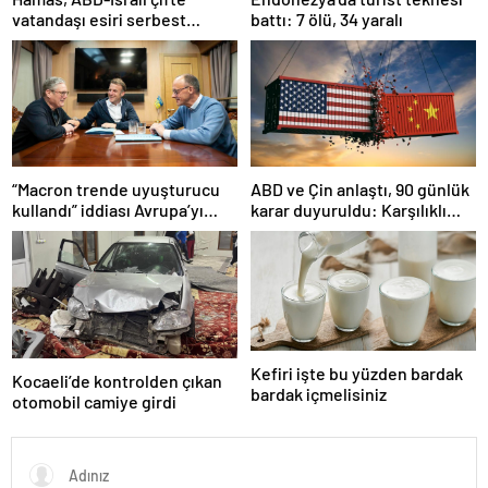
vatandaşı esiri serbest
battı: 7 ölü, 34 yaralı
bırakacağını duyurdu
“Macron trende uyuşturucu
ABD ve Çin anlaştı, 90 günlük
kullandı” iddiası Avrupa’yı
karar duyuruldu: Karşılıklı
karıştırmıştı: Fransa’dan
tarife indirimi geldi!
“peçeteli” yalanlama geldi!
Kefiri işte bu yüzden bardak
Kocaeli’de kontrolden çıkan
bardak içmelisiniz
otomobil camiye girdi