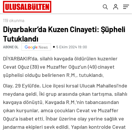
119 okunma
Diyarbakır’da Kuzen Cinayeti: Şüpheli
Tutuklandı
5 Ekim 2024 19:00
ABONE OL
News
DİYARBAKIR’da, silahlı kavgada öldürülen kuzenler
Cevat Oğuz (39) ve Muzaffer Oğuz’un (49) cinayet
şüphelisi olduğu belirlenen R.M., tutuklandı.
Olay, 29 Eylül’de, Lice ilçesi kırsal Ulucak Mahallesi’nde
meydana geldi. İki grup arasında çıkan tartışma, silahlı
kavgaya dönüştü. Kavgada R.M.’nin tabancasından
çıkan kurşunlar, amca çocukları Cevat ve Muzaffer
Oğuz’a isabet etti. İhbar üzerine olay yerine sağlık ve
jandarma ekipleri sevk edildi. Yapılan kontrolde Cevat