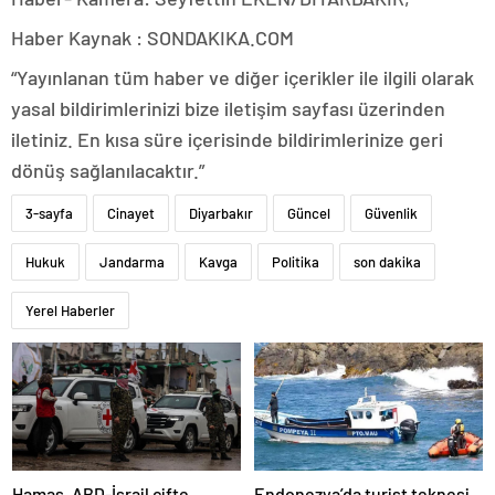
Haber Kaynak : SONDAKIKA.COM
“Yayınlanan tüm haber ve diğer içerikler ile ilgili olarak
yasal bildirimlerinizi bize iletişim sayfası üzerinden
iletiniz. En kısa süre içerisinde bildirimlerinize geri
dönüş sağlanılacaktır.”
3-sayfa
Cinayet
Diyarbakır
Güncel
Güvenlik
Hukuk
Jandarma
Kavga
Politika
son dakika
Yerel Haberler
Hamas, ABD-İsrail çifte
Endonezya’da turist teknesi