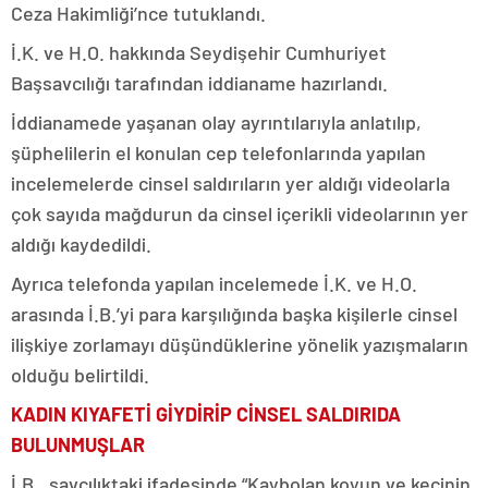
Ceza Hakimliği’nce tutuklandı.
İ.K. ve H.O. hakkında Seydişehir Cumhuriyet
Başsavcılığı tarafından iddianame hazırlandı.
İddianamede yaşanan olay ayrıntılarıyla anlatılıp,
şüphelilerin el konulan cep telefonlarında yapılan
incelemelerde cinsel saldırıların yer aldığı videolarla
çok sayıda mağdurun da cinsel içerikli videolarının yer
aldığı kaydedildi.
Ayrıca telefonda yapılan incelemede İ.K. ve H.O.
arasında İ.B.’yi para karşılığında başka kişilerle cinsel
ilişkiye zorlamayı düşündüklerine yönelik yazışmaların
olduğu belirtildi.
KADIN KIYAFETİ GİYDİRİP CİNSEL SALDIRIDA
BULUNMUŞLAR
İ.B., savcılıktaki ifadesinde “Kaybolan koyun ve keçinin