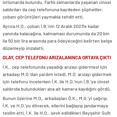
istismarda bulundu. Farklı zamanlarda yaşanan cinsel
saldırıları da cep telefonuna kaydeden şüpheliler,
çobanı görüntüleri yaymakla tehdit etti.
Ayrıca H.O., çoban İ.B.’nin 12 Aralık 2023’e kadar
yanında kalacağına, kalmaması durumunda da 20 bin
ila 50 bin lira arasında para ödeyeceğini belirten belge
düzenleyip imzalattı.
OLAY, CEP TELEFONU ARIZALANINCA ORTAYA ÇIKTI
İ.K., cep telefonunda yaşadığı arızayı gidermesi için
arkadaşı M.O.’dan yardım istedi. M.O. arızayı gidermek
için telefonu incelerken İ.K. ile H.O.’nun İ.B.’ye cinsel
saldırıda bulundukları ana ait kamera kaydığını gördü.
Bunun üzerine M.O., arkadaşları Ö.K., M.G.’yi çağırıp,
İ.K. ve H.O.’yu döverek, ellerini bağlayıp jandarmaya
teslim etti. İ.K. ile H.O., sevk edildikleri Beyşehir Sulh