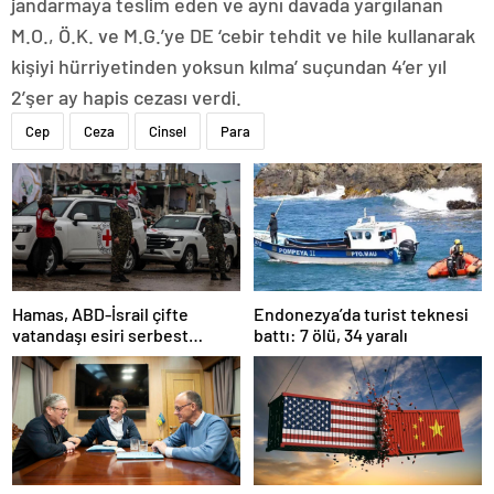
jandarmaya teslim eden ve aynı davada yargılanan
M.O., Ö.K. ve M.G.’ye DE ‘cebir tehdit ve hile kullanarak
kişiyi hürriyetinden yoksun kılma’ suçundan 4’er yıl
2’şer ay hapis cezası verdi.
Cep
Ceza
Cinsel
Para
Hamas, ABD-İsrail çifte
Endonezya’da turist teknesi
vatandaşı esiri serbest
battı: 7 ölü, 34 yaralı
bırakacağını duyurdu