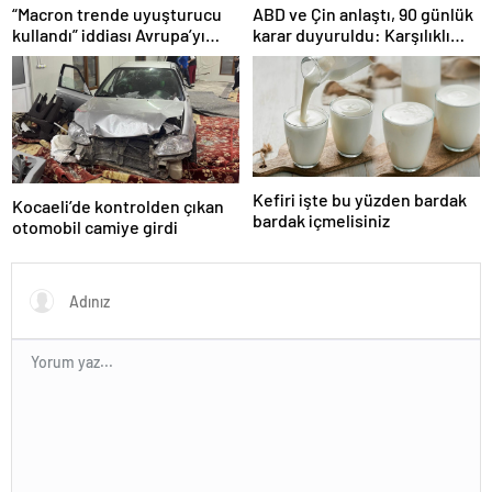
“Macron trende uyuşturucu
ABD ve Çin anlaştı, 90 günlük
kullandı” iddiası Avrupa’yı
karar duyuruldu: Karşılıklı
karıştırmıştı: Fransa’dan
tarife indirimi geldi!
“peçeteli” yalanlama geldi!
Kefiri işte bu yüzden bardak
Kocaeli’de kontrolden çıkan
bardak içmelisiniz
otomobil camiye girdi