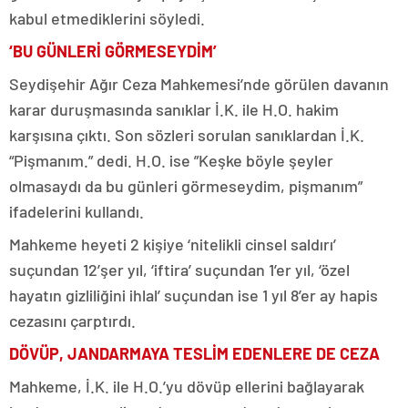
kabul etmediklerini söyledi.
‘BU GÜNLERİ GÖRMESEYDİM’
Seydişehir Ağır Ceza Mahkemesi’nde görülen davanın
karar duruşmasında sanıklar İ.K. ile H.O. hakim
karşısına çıktı. Son sözleri sorulan sanıklardan İ.K.
“Pişmanım.” dedi. H.O. ise ”Keşke böyle şeyler
olmasaydı da bu günleri görmeseydim, pişmanım”
ifadelerini kullandı.
Mahkeme heyeti 2 kişiye ‘nitelikli cinsel saldırı’
suçundan 12’şer yıl, ‘iftira’ suçundan 1’er yıl, ‘özel
hayatın gizliliğini ihlal’ suçundan ise 1 yıl 8’er ay hapis
cezasını çarptırdı.
DÖVÜP, JANDARMAYA TESLİM EDENLERE DE CEZA
Mahkeme, İ.K. ile H.O.’yu dövüp ellerini bağlayarak