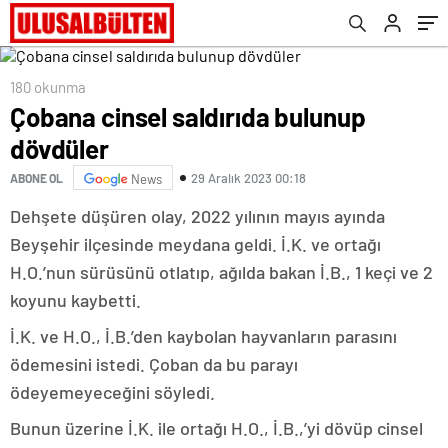
180 okunma
Çobana cinsel saldırıda bulunup
dövdüler
29 Aralık 2023 00:18
ABONE OL
News
Dehşete düşüren olay, 2022 yılının mayıs ayında
Beyşehir ilçesinde meydana geldi. İ.K. ve ortağı
H.O.’nun sürüsünü otlatıp, ağılda bakan İ.B., 1 keçi ve 2
koyunu kaybetti.
İ.K. ve H.O., İ.B.’den kaybolan hayvanların parasını
ödemesini istedi. Çoban da bu parayı
ödeyemeyeceğini söyledi.
Bunun üzerine İ.K. ile ortağı H.O., İ.B.,’yi dövüp cinsel