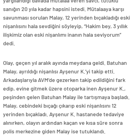
yargılandığı davada mütalaa veren savcı, tutuklu
sanığın 20 yıla kadar hapsini istedi. Mütalaaya karşı
savunması sorulan Malay, 12 yerinden bıçakladığı eski
nişanlısını hala sevdiğini söyleyip, “Hakim bey, 3 yıllık
ilişkimiz olan eski nişanlımı inanın hala seviyorum”
dedi.
Olay, geçen yıl aralık ayında meydana geldi. Batuhan
Malay, ayrıldığı nişanlısı Ayşenur K.’yi takip etti.
Arkadaşlarıyla AVM’de gezerken takip edildiğini fark
edip, evine gitmek üzere otoparka inen Ayşenur K.,
peşinden gelen Batuhan Malay ile tartışmaya başladı.
Malay, cebindeki bıçağı çıkarıp eski nişanlısını 12
yerinden bıçakladı. Ayşenur K. hastanede tedaviye
alınırken, olayın ardından kaçan ve kısa süre sonra
polis merkezine giden Malay ise tutuklandı.