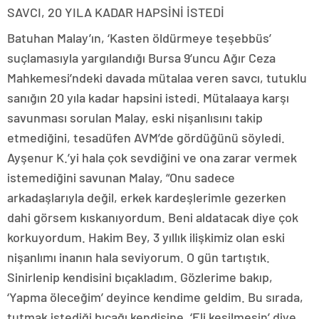
SAVCI, 20 YILA KADAR HAPSİNİ İSTEDİ
Batuhan Malay’ın, ‘Kasten öldürmeye teşebbüs’
suçlamasıyla yargılandığı Bursa 9’uncu Ağır Ceza
Mahkemesi’ndeki davada mütalaa veren savcı, tutuklu
sanığın 20 yıla kadar hapsini istedi. Mütalaaya karşı
savunması sorulan Malay, eski nişanlısını takip
etmediğini, tesadüfen AVM’de gördüğünü söyledi.
Ayşenur K.’yi hala çok sevdiğini ve ona zarar vermek
istemediğini savunan Malay, “Onu sadece
arkadaşlarıyla değil, erkek kardeşlerimle gezerken
dahi görsem kıskanıyordum. Beni aldatacak diye çok
korkuyordum. Hakim Bey, 3 yıllık ilişkimiz olan eski
nişanlımı inanın hala seviyorum. O gün tartıştık.
Sinirlenip kendisini bıçakladım. Gözlerime bakıp,
‘Yapma öleceğim’ deyince kendime geldim. Bu sırada,
tutmak istediği bıçağı kendisine, ‘Eli kesilmesin’ diye