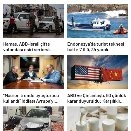
Hamas, ABD-İsrail çifte
Endonezya’da turist teknesi
vatandaşı esiri serbest
battı: 7 ölü, 34 yaralı
bırakacağını duyurdu
“Macron trende uyuşturucu
ABD ve Çin anlaştı, 90 günlük
kullandı” iddiası Avrupa’yı
karar duyuruldu: Karşılıklı
karıştırmıştı: Fransa’dan
tarife indirimi geldi!
“peçeteli” yalanlama geldi!