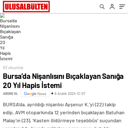
93 okunma
Bursa’da Nişanlısını Bıçaklayan Sanığa
20 Yıl Hapis İstemi
6 Aralık 2024 12:07
ABONE OL
News
BURSA’da, ayrıldığı nişanlısı Ayşenur K.’yi (22) takip
edip, AVM otoparkında 12 yerinden bıçaklayan Batuhan
Malay’ın (23), ‘Kasten öldürmeye teşebbüs’ suçundan