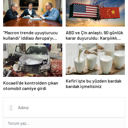
“Macron trende uyuşturucu
ABD ve Çin anlaştı, 90 günlük
kullandı” iddiası Avrupa’yı
karar duyuruldu: Karşılıklı
karıştırmıştı: Fransa’dan
tarife indirimi geldi!
“peçeteli” yalanlama geldi!
Kefiri işte bu yüzden bardak
Kocaeli’de kontrolden çıkan
bardak içmelisiniz
otomobil camiye girdi