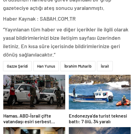
gazeteciye açtığı ateş sonucu yaralanmıştı.
Haber Kaynak : SABAH.COM.TR
“Yayınlanan tüm haber ve diğer içerikler ile ilgili olarak
yasal bildirimlerinizi bize iletişim sayfası üzerinden
iletiniz. En kısa süre içerisinde bildirimlerinize geri
dönüş sağlanılacaktır.”
Gazze Şeridi
Han Yunus
İbrahim Muharib
İsrail
Hamas, ABD-İsrail çifte
Endonezya’da turist teknesi
vatandaşı esiri serbest
battı: 7 ölü, 34 yaralı
bırakacağını duyurdu