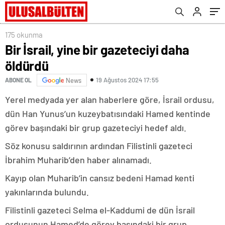
175 okunma
Bir İsrail, yine bir gazeteciyi daha
öldürdü
19 Ağustos 2024 17:55
ABONE OL
News
Yerel medyada yer alan haberlere göre, İsrail ordusu,
dün Han Yunus’un kuzeybatısındaki Hamed kentinde
görev başındaki bir grup gazeteciyi hedef aldı.
Söz konusu saldırının ardından Filistinli gazeteci
İbrahim Muharib’den haber alınamadı.
Kayıp olan Muharib’in cansız bedeni Hamad kenti
yakınlarında bulundu.
Filistinli gazeteci Selma el-Kaddumi de dün İsrail
ordusunun Hamed’de görev başındaki bir grup