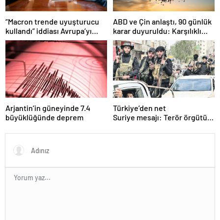
“Macron trende uyuşturucu
ABD ve Çin anlaştı, 90 günlük
kullandı” iddiası Avrupa’yı
karar duyuruldu: Karşılıklı
karıştırmıştı: Fransa’dan
tarife indirimi geldi!
“peçeteli” yalanlama geldi!
Arjantin’in güneyinde 7.4
Türkiye’den net
büyüklüğünde deprem
Suriye mesajı: Terör örgütü
sılahlarını bırakmalı