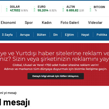
DOLAR
EURO
ALTIN
BITCOIN
47,7032
55,2014
6.655,82
%
0.15%
0.32%
2,51
Ekonomi
Spor
Kadın
Foto Galeri
Videolar
3.Sayfa
Avrupa
Bülten
Din
Eğitim
Hayat
Politika
ni yıl mesajı
l mesajı