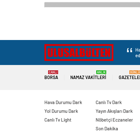
Ha
ed
CANLI
ANLIK
GÜNLÜ
BORSA
NAMAZ VAKITLERI
GAZETELE
Hava Durumu Dark
Canlı Tv Dark
Yol Durumu Dark
Yayın Akışları Dark
Canlı Tv Light
Nöbetçi Eczaneler
Son Dakika