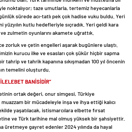
iyle noktalıyor; taze umutlarla, tertemiz heyecanlarla
5 günlük sürede acı-tatlı pek çok hadise vuku buldu. Yeri
ni yüzyılın kutlu hedefleriyle sıçradık. Yeri geldi kara
t ve zulmetin oyunlarını akamete uğrattık.
ce zorluk ve çetin engelleri aşarak bugünlere ulaştı.
imizin kurucu ilke ve esasları çok şükür hiçbir sapma
ir tahrip ve tahrik kapanına sıkışmadan 100 yıl öncenin
nın temelini oluşturdu.
İLELEBET BANİSİDİR”
etinin ortak değeri, onur simgesi, Türkiye
n muazzam bir mücadeleyle inşa ve ihya ettiği kalıcı
kilde yaşatılacak, istismarcılara elbette fırsat
etine ve Türk tarihine mal olmuş yüksek bir şahsiyettir.
ma üretmeye gayret edenler 2024 yılında da hayal