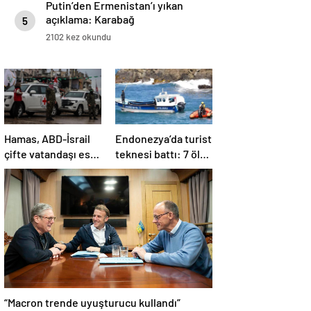
Putin’den Ermenistan’ı yıkan
açıklama: Karabağ
5
Azerbaycan’ın ayrılmaz bir
2102 kez okundu
parçasıdır!
Hamas, ABD-İsrail
Endonezya’da turist
çifte vatandaşı esiri
teknesi battı: 7 ölü,
serbest
34 yaralı
bırakacağını
duyurdu
“Macron trende uyuşturucu kullandı”