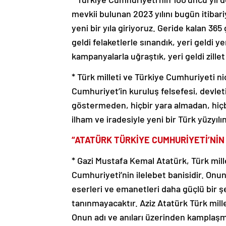
mevkii bulunan 2023 yılını bugün itibar
yeni bir yıla giriyoruz. Geride kalan 36
geldi felaketlerle sınandık, yeri geldi ye
kampanyalarla uğraştık, yeri geldi zille
* Türk milleti ve Türkiye Cumhuriyeti ni
Cumhuriyet’in kuruluş felsefesi, devlet
göstermeden, hiçbir yara almadan, hiçb
ilham ve iradesiyle yeni bir Türk yüzyılı
“ATATÜRK TÜRKİYE CUMHURİYETİ’NİN 
* Gazi Mustafa Kemal Atatürk, Türk mill
Cumhuriyeti’nin ilelebet banisidir. Onu
eserleri ve emanetleri daha güçlü bir şe
tanınmayacaktır. Aziz Atatürk Türk mill
Onun adı ve anıları üzerinden kamplaş