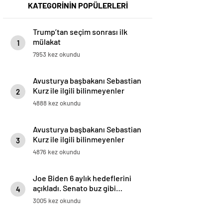
KATEGORİNİN POPÜLERLERİ
Trump’tan seçim sonrası ilk
mülakat
1
7953 kez okundu
Avusturya başbakanı Sebastian
Kurz ile ilgili bilinmeyenler
2
4888 kez okundu
Avusturya başbakanı Sebastian
Kurz ile ilgili bilinmeyenler
3
4876 kez okundu
Joe Biden 6 aylık hedeflerini
açıkladı. Senato buz gibi…
4
3005 kez okundu