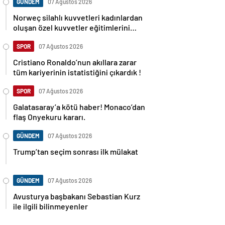
GÜNDEM
07 Ağustos 2026
Norweç silahlı kuvvetleri kadınlardan
oluşan özel kuvvetler eğitimlerini
başlattı.
SPOR
07 Ağustos 2026
Cristiano Ronaldo’nun akıllara zarar
tüm kariyerinin istatistiğini çıkardık !
SPOR
07 Ağustos 2026
Galatasaray’a kötü haber! Monaco’dan
flaş Onyekuru kararı.
GÜNDEM
07 Ağustos 2026
Trump’tan seçim sonrası ilk mülakat
GÜNDEM
07 Ağustos 2026
Avusturya başbakanı Sebastian Kurz
ile ilgili bilinmeyenler