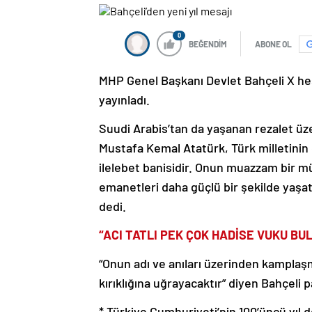
0
BEĞENDİM
ABONE OL
MHP Genel Başkanı Devlet Bahçeli X hesa
yayınladı.
Suudi Arabis’tan da yaşanan rezalet üz
Mustafa Kemal Atatürk, Türk milletinin
ilelebet banisidir. Onun muazzam bir müc
emanetleri daha güçlü bir şekilde yaşatı
dedi.
“ACI TATLI PEK ÇOK HADİSE VUKU BU
“Onun adı ve anıları üzerinden kamplaş
kırıklığına uğrayacaktır” diyen Bahçeli 
* Türkiye Cumhuriyeti’nin 100’üncü yı