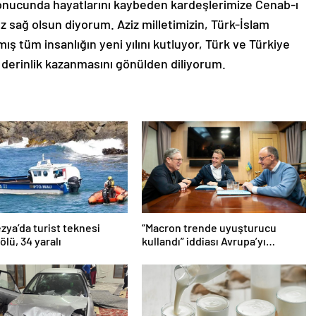
sonucunda hayatlarını kaybeden kardeşlerimize Cenab-ı
z sağ olsun diyorum. Aziz milletimizin, Türk-İslam
mış tüm insanlığın yeni yılını kutluyor, Türk ve Türkiye
 derinlik kazanmasını gönülden diliyorum.
ya’da turist teknesi
“Macron trende uyuşturucu
 ölü, 34 yaralı
kullandı” iddiası Avrupa’yı
karıştırmıştı: Fransa’dan
“peçeteli” yalanlama geldi!