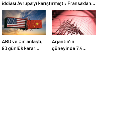
iddiası Avrupa’yı karıştırmıştı: Fransa’dan
“peçeteli” yalanlama geldi!
ABD ve Çin anlaştı,
Arjantin’in
90 günlük karar
güneyinde 7.4
duyuruldu:
büyüklüğünde
Karşılıklı tarife
deprem
indirimi geldi!