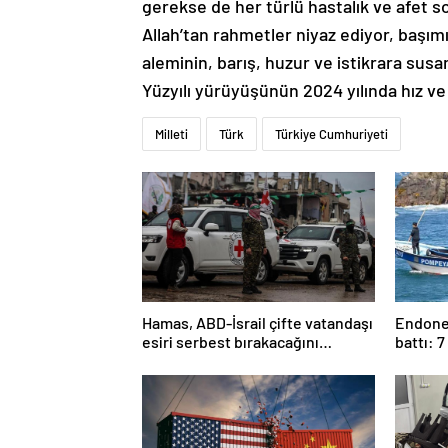
gerekse de her türlü hastalık ve afet 
Allah’tan rahmetler niyaz ediyor, başımı
aleminin, barış, huzur ve istikrara susa
Yüzyılı yürüyüşünün 2024 yılında hız ve
Milleti
Türk
Türkiye Cumhuriyeti
Hamas, ABD-İsrail çifte vatandaşı
Endonez
esiri serbest bırakacağını
battı: 7
duyurdu