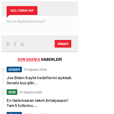
HIZLI YORUM YAP
GÖNDER
SON DAKİKA
HABERLERİ
GÜNDEM
07 Ağustos 2026
Joe Biden 6 aylık hedeflerini açıkladı.
Senato buz gibi…
SPOR
07 Ağustos 2026
En fazla kızaran takım Antalyaspor!
Tam 5 futbolcu….