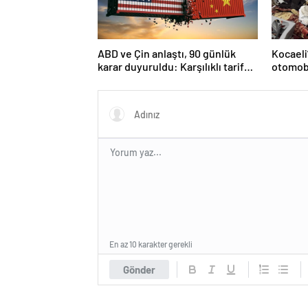
ABD ve Çin anlaştı, 90 günlük
Kocaeli
karar duyuruldu: Karşılıklı tarife
otomobi
indirimi geldi!
En az 10 karakter gerekli
Gönder