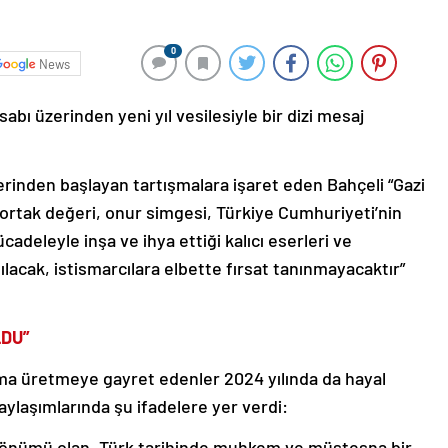
0
News
bı üzerinden yeni yıl vesilesiyle bir dizi mesaj
erinden başlayan tartışmalara işaret eden Bahçeli “Gazi
 ortak değeri, onur simgesi, Türkiye Cumhuriyeti’nin
adeleyle inşa ve ihya ettiği kalıcı eserleri ve
lacak, istismarcılara elbette fırsat tanınmayacaktır”
LDU”
ma üretmeye gayret edenler 2024 yılında da hayal
paylaşımlarında şu ifadelere yer verdi:
l dönümü olan, Türk tarihinde muhkem ve müstesna bir