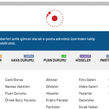
berleri anlık güncel olarak e-posta adresiniz üzerinden takip
ebilirsiniz.
K
TAHMİNİ
LİG
EKONOMİ
E
R
HAVA DURUMU
PUAN DURUMU
HISSELER
PARI
Canlı Borsa
Altınlar
Foto Galeri
Namaz Vakitleri
Dövizler
Video Galeri
Puan Durumu
Hisseler
Yazarlar
Örnek Burç Yorumu
Kripto Paralar
Gazeteler
Pariteler
Sıcak Haber