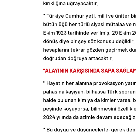
kırıklığına uğrayacaktır.
* Türkiye Cumhuriyeti, milli ve üniter bi
bütünlüğü her türlü siyasi mütalaa ve
Ekim 1923 tarihinde verilmiş, 29 Ekim 20
dönüş diye bir şey söz konusu değildir
hesaplarını tekrar gözden geçirmek dur
doğrudan doğruya artacaktır.
“ALAYININ KARŞISINDA SAPA SAĞLA
* Hayatın her alanına provokasyon yatı
pahasına kaşıyan, bilhassa Türk sporunu 
halde bulunan kim ya da kimler varsa,
peşinde koşuyorsa, bilinmesini özellikl
2024 yılında da azimle devam edeceğiz
* Bu duygu ve düşüncelerle, gerek de