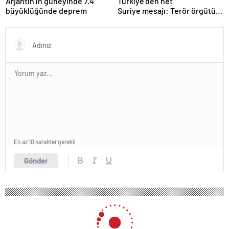
Arjantin’in güneyinde 7.4
Türkiye’den net
büyüklüğünde deprem
Suriye mesajı: Terör örgütü
sılahlarını bırakmalı
En az 10 karakter gerekli
Gönder
94 okunma
Polisten Özel Çocuklara Moral Ziyareti