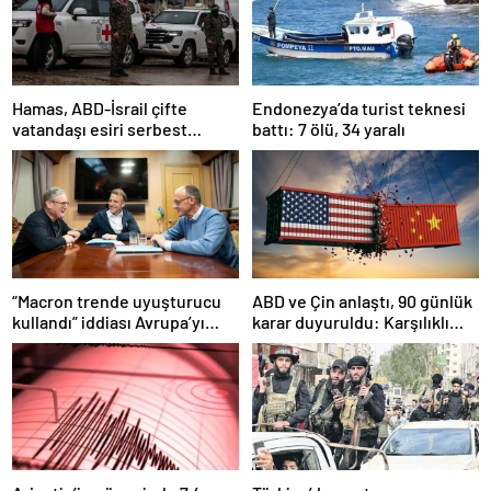
Hamas, ABD-İsrail çifte
Endonezya’da turist teknesi
vatandaşı esiri serbest
battı: 7 ölü, 34 yaralı
bırakacağını duyurdu
“Macron trende uyuşturucu
ABD ve Çin anlaştı, 90 günlük
kullandı” iddiası Avrupa’yı
karar duyuruldu: Karşılıklı
karıştırmıştı: Fransa’dan
tarife indirimi geldi!
“peçeteli” yalanlama geldi!