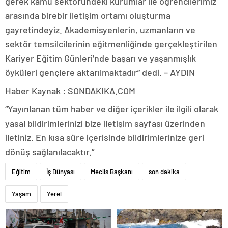
gerek kamu sektöründeki kurumlar ile öğrencilerimiz
arasında birebir iletişim ortamı oluşturma
gayretindeyiz. Akademisyenlerin, uzmanların ve
sektör temsilcilerinin eğitmenliğinde gerçekleştirilen
Kariyer Eğitim Günleri’nde başarı ve yaşanmışlık
öyküleri gençlere aktarılmaktadır” dedi. – AYDIN
Haber Kaynak : SONDAKIKA.COM
“Yayınlanan tüm haber ve diğer içerikler ile ilgili olarak
yasal bildirimlerinizi bize iletişim sayfası üzerinden
iletiniz. En kısa süre içerisinde bildirimlerinize geri
dönüş sağlanılacaktır.”
Eğitim
İş Dünyası
Meclis Başkanı
son dakika
Yaşam
Yerel