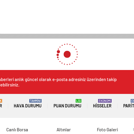
berleri anlık güncel olarak e-posta adresiniz üzerinden takip
ebilirsiniz.
K
TAHMİNİ
LİG
EKONOMİ
E
R
HAVA DURUMU
PUAN DURUMU
HISSELER
PARI
Canlı Borsa
Altınlar
Foto Galeri