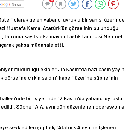
0
News
üşteri olarak gelen yabancı uyruklu bir şahıs, üzerinde
Gazi Mustafa Kemal Atatürk’ün görselinin bulunduğu
stı. Duruma kayıtsız kalmayan Lastik tamircisi Mehmet
uçarak şahsa müdahale etti.
mniyet Müdürlüğü ekipleri, 13 Kasım’da bazı basın yayın
k görseline çirkin saldırı” haberi üzerine şüphelinin
hallesi’nde bir iş yerinde 12 Kasım’da yabancı uyruklu
it edildi. Şüpheli A.A. aynı gün düzenlenen operasyonla
eye sevk edilen şüpheli, “Atatürk Aleyhine İşlenen