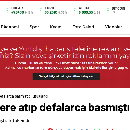
DOLAR
EURO
ALTIN
BITCOIN
47,7436
55,2510
6.660,55
%
0.18%
0.32%
2,59
Ekonomi
Spor
Kadın
Foto Galeri
Videolar
defalarca basmıştı: Tutuklandı
yere atıp defalarca basmıştı