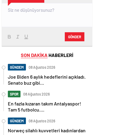
GÖNDER
SON DAKİKA
HABERLERİ
GÜNDEM
08 Ağustos 2026
Joe Biden 6 aylık hedeflerini açıkladı.
Senato buz gibi…
SPOR
08 Ağustos 2026
En fazla kızaran takım Antalyaspor!
Tam 5 futbolcu….
GÜNDEM
08 Ağustos 2026
Norweç silahlı kuvvetleri kadınlardan