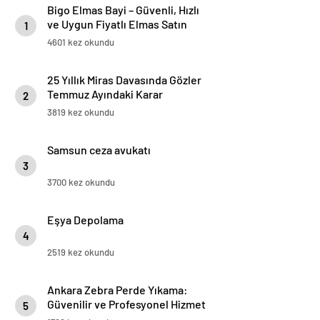
Bigo Elmas Bayi – Güvenli, Hızlı
ve Uygun Fiyatlı Elmas Satın
1
Almanın Yeni Adresi
4601 kez okundu
25 Yıllık Miras Davasında Gözler
Temmuz Ayındaki Karar
2
Duruşmasına Çevrildi
3819 kez okundu
Samsun ceza avukatı
3
3700 kez okundu
Eşya Depolama
4
2519 kez okundu
Ankara Zebra Perde Yıkama:
Güvenilir ve Profesyonel Hizmet
5