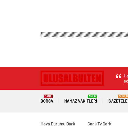
Ha
ed
CANLI
ANLIK
GÜNLÜ
BORSA
NAMAZ VAKITLERI
GAZETELE
Hava Durumu Dark
Canlı Tv Dark