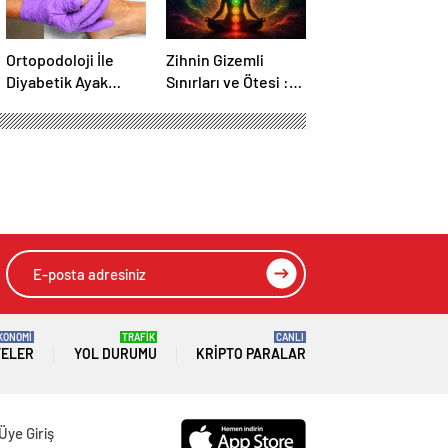
Ortopodoloji İle
Zihnin Gizemli
Diyabetik Ayak
Sınırları ve Ötesi :
Yarası Tedavisi
Nasılnedir.com
KONOMİ
TRAFİK
CANLI
TELER
YOL DURUMU
KRIPTO PARALAR
Üye Giriş