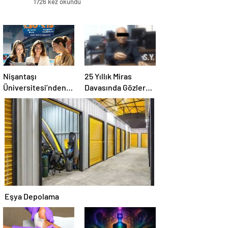
1726 kez okundu
Nişantaşı
25 Yıllık Miras
Üniversitesi’nden
Davasında Gözler
2026 YKS
Temmuz Ayındaki
Adaylarına Çifte
Karar Duruşmasına
Güvence: Sabit
Çevrildi
Ücret ve Kesintisiz
Burs
Eşya Depolama