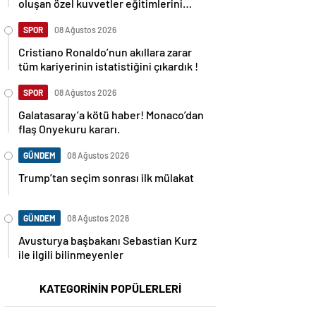
oluşan özel kuvvetler eğitimlerini
başlattı.
SPOR
08 Ağustos 2026
Cristiano Ronaldo’nun akıllara zarar
tüm kariyerinin istatistiğini çıkardık !
SPOR
08 Ağustos 2026
Galatasaray’a kötü haber! Monaco’dan
flaş Onyekuru kararı.
GÜNDEM
08 Ağustos 2026
Trump’tan seçim sonrası ilk mülakat
GÜNDEM
08 Ağustos 2026
Avusturya başbakanı Sebastian Kurz
ile ilgili bilinmeyenler
KATEGORİNİN POPÜLERLERİ