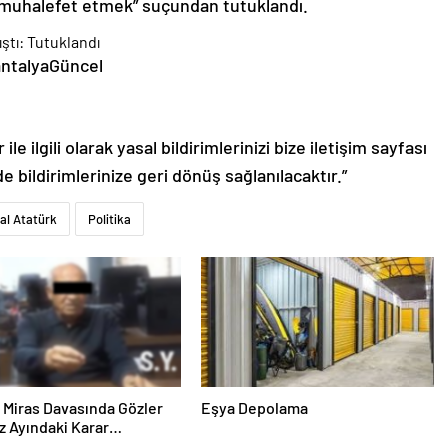
a muhalefet etmek” suçundan tutuklandı.
antalyaGüncel
le ilgili olarak yasal bildirimlerinizi bize iletişim sayfası
de bildirimlerinize geri dönüş sağlanılacaktır.”
al Atatürk
Politika
ık Miras Davasında Gözler
Eşya Depolama
 Ayındaki Karar
sına Çevrildi