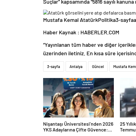
Suçlar” kapsamında “5816 sayılı kanun
Mustafa Kemal AtatürkPolitika3-sayfa
Haber Kaynak : HABERLER.COM
“Yayınlanan tüm haber ve diğer içerikler i
üzerinden iletiniz. En kısa süre içerisin
3-sayfa
Antalya
Güncel
Mustafa Kem
Nişantaşı Üniversitesi’nden 2026
25 Yıll
YKS Adaylarına Çifte Güvence:
Temmuz
Sabit Ücret ve Kesintisiz Burs
Duruşma