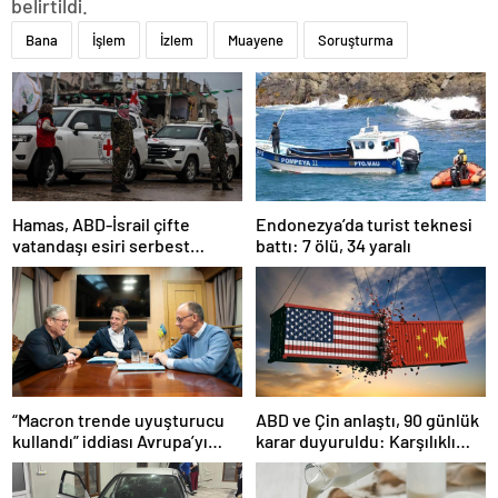
belirtildi.
Bana
İşlem
İzlem
Muayene
Soruşturma
Hamas, ABD-İsrail çifte
Endonezya’da turist teknesi
vatandaşı esiri serbest
battı: 7 ölü, 34 yaralı
bırakacağını duyurdu
“Macron trende uyuşturucu
ABD ve Çin anlaştı, 90 günlük
kullandı” iddiası Avrupa’yı
karar duyuruldu: Karşılıklı
karıştırmıştı: Fransa’dan
tarife indirimi geldi!
“peçeteli” yalanlama geldi!