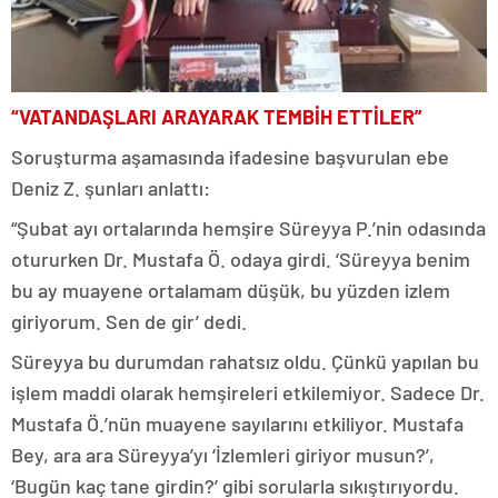
“VATANDAŞLARI ARAYARAK TEMBİH ETTİLER”
Soruşturma aşamasında ifadesine başvurulan ebe
Deniz Z. şunları anlattı:
“Şubat ayı ortalarında hemşire Süreyya P.’nin odasında
otururken Dr. Mustafa Ö. odaya girdi. ‘Süreyya benim
bu ay muayene ortalamam düşük, bu yüzden izlem
giriyorum. Sen de gir’ dedi.
Süreyya bu durumdan rahatsız oldu. Çünkü yapılan bu
işlem maddi olarak hemşireleri etkilemiyor. Sadece Dr.
Mustafa Ö.’nün muayene sayılarını etkiliyor. Mustafa
Bey, ara ara Süreyya’yı ‘İzlemleri giriyor musun?’,
‘Bugün kaç tane girdin?’ gibi sorularla sıkıştırıyordu.