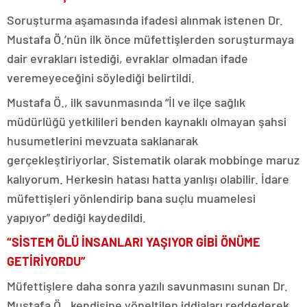
Soruşturma aşamasında ifadesi alınmak istenen Dr.
Mustafa Ö.’nün ilk önce müfettişlerden soruşturmaya
dair evrakları istediği, evraklar olmadan ifade
veremeyeceğini söylediği belirtildi.
Mustafa Ö., ilk savunmasında “İl ve ilçe sağlık
müdürlüğü yetkilileri benden kaynaklı olmayan şahsi
husumetlerini mevzuata saklanarak
gerçekleştiriyorlar. Sistematik olarak mobbinge maruz
kalıyorum. Herkesin hatası hatta yanlışı olabilir. İdare
müfettişleri yönlendirip bana suçlu muamelesi
yapıyor” dediği kaydedildi.
“SİSTEM ÖLÜ İNSANLARI YAŞIYOR GİBİ ÖNÜME
GETİRİYORDU”
Müfettişlere daha sonra yazılı savunmasını sunan Dr.
Mustafa Ö., kendisine yöneltilen iddiaları reddederek,