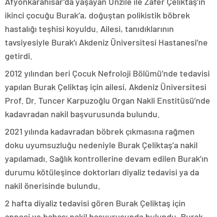
Afyonkarahisar’da yaşayan Ünzile ile Zafer Çeliktaş’ın
ikinci çocuğu Burak’a, doğuştan polikistik böbrek
hastalığı teşhisi koyuldu. Ailesi, tanıdıklarının
tavsiyesiyle Burak’ı Akdeniz Üniversitesi Hastanesi’ne
getirdi.
2012 yılından beri Çocuk Nefroloji Bölümü’nde tedavisi
yapılan Burak Çeliktaş için ailesi, Akdeniz Üniversitesi
Prof. Dr. Tuncer Karpuzoğlu Organ Nakli Enstitüsü’nde
kadavradan nakil başvurusunda bulundu.
2021 yılında kadavradan böbrek çıkmasına rağmen
doku uyumsuzluğu nedeniyle Burak Çeliktaş’a nakil
yapılamadı. Sağlık kontrollerine devam edilen Burak’ın
durumu kötüleşince doktorları diyaliz tedavisi ya da
nakil önerisinde bulundu.
2 hafta diyaliz tedavisi gören Burak Çeliktaş için
annesi ve babası nakil başvurusunda bulundu. Burak