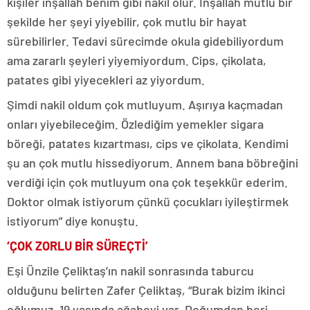
kişiler inşallah benim gibi nakil olur. İnşallah mutlu bir
şekilde her şeyi yiyebilir, çok mutlu bir hayat
sürebilirler. Tedavi sürecimde okula gidebiliyordum
ama zararlı şeyleri yiyemiyordum. Cips, çikolata,
patates gibi yiyecekleri az yiyordum.
Şimdi nakil oldum çok mutluyum. Aşırıya kaçmadan
onları yiyebileceğim. Özlediğim yemekler sigara
böreği, patates kızartması, cips ve çikolata. Kendimi
şu an çok mutlu hissediyorum. Annem bana böbreğini
verdiği için çok mutluyum ona çok teşekkür ederim.
Doktor olmak istiyorum çünkü çocukları iyileştirmek
istiyorum” diye konuştu.
‘ÇOK ZORLU BİR SÜREÇTİ’
Eşi Ünzile Çeliktaş’ın nakil sonrasında taburcu
olduğunu belirten Zafer Çeliktaş, “Burak bizim ikinci
oğlumuz. 19 yaşında ağabeyi var. Doğumdan beri