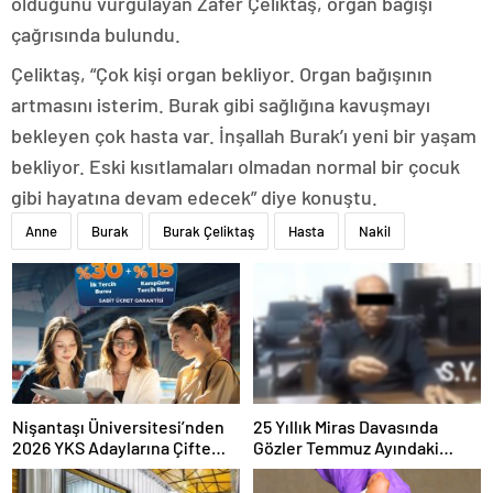
olduğunu vurgulayan Zafer Çeliktaş, organ bağışı
çağrısında bulundu.
Çeliktaş, “Çok kişi organ bekliyor. Organ bağışının
artmasını isterim. Burak gibi sağlığına kavuşmayı
bekleyen çok hasta var. İnşallah Burak’ı yeni bir yaşam
bekliyor. Eski kısıtlamaları olmadan normal bir çocuk
gibi hayatına devam edecek” diye konuştu.
Anne
Burak
Burak Çeliktaş
Hasta
Nakil
Nişantaşı Üniversitesi’nden
25 Yıllık Miras Davasında
2026 YKS Adaylarına Çifte
Gözler Temmuz Ayındaki
Güvence: Sabit Ücret ve
Karar Duruşmasına Çevrildi
Kesintisiz Burs