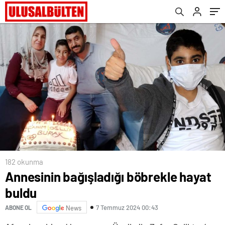
182 okunma
Annesinin bağışladığı böbrekle hayat
buldu
7 Temmuz 2024 00:43
ABONE OL
News