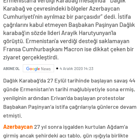
Ermenistan'a verdiği Karabağ mesajında “ Dağlık
Karabağ ve çevresindeki bölgeler Azerbaycan
Cumhuriyeti'nin ayrılmaz bir parçasıdır” dedi. İstifa
çağrılarını kabul etmeyen Başbakan Paşinyan Dağlık
karabağ'ın sözde lideri Arayik Harutyunyan'la
görüştü. Ermenistan'a verdiği desteği saklamayan
Fransa Cumhurbaşkanı Macron ise dikkat çeken bir
ziyaret gerçekleştirdi.
4 Aralık 2020 14:23
ABONE OL
News
Dağlık Karabağ’da 27 Eylül tarihinde başlayan savaş 44
günde Ermenistan’ın tarihi mağlubiyetiyle sona ermiş,
yenilginin ardından Erivan’da başlayan protestolar
Başbakan Paşinyan’a istifa çağrılarıyla günlerce devam
etmişti.
Azerbaycan
27 yıl sonra işgalden kurtulan Ağdam’a
girmiş ancak şehirdeki acı tablo, gün ışığıyla birlikte