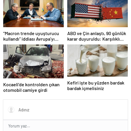
“Macron trende uyuşturucu
ABD ve Çin anlaştı, 90 günlük
kullandı” iddiası Avrupa’yı
karar duyuruldu: Karşılıklı
karıştırmıştı: Fransa’dan
tarife indirimi geldi!
“peçeteli” yalanlama geldi!
Kefiri işte bu yüzden bardak
Kocaeli’de kontrolden çıkan
bardak içmelisiniz
otomobil camiye girdi