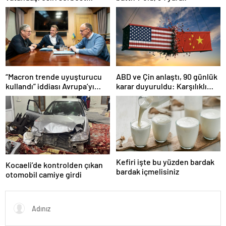
bırakacağını duyurdu
“Macron trende uyuşturucu
ABD ve Çin anlaştı, 90 günlük
kullandı” iddiası Avrupa’yı
karar duyuruldu: Karşılıklı
karıştırmıştı: Fransa’dan
tarife indirimi geldi!
“peçeteli” yalanlama geldi!
Kefiri işte bu yüzden bardak
Kocaeli’de kontrolden çıkan
bardak içmelisiniz
otomobil camiye girdi