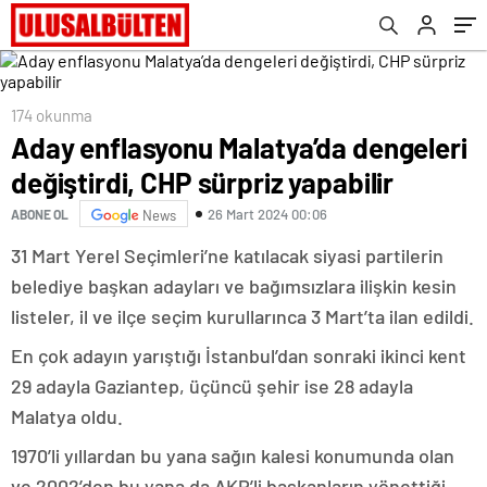
174 okunma
Aday enflasyonu Malatya’da dengeleri
değiştirdi, CHP sürpriz yapabilir
26 Mart 2024 00:06
ABONE OL
News
31 Mart Yerel Seçimleri’ne katılacak siyasi partilerin
belediye başkan adayları ve bağımsızlara ilişkin kesin
listeler, il ve ilçe seçim kurullarınca 3 Mart’ta ilan edildi.
En çok adayın yarıştığı İstanbul’dan sonraki ikinci kent
29 adayla Gaziantep, üçüncü şehir ise 28 adayla
Malatya oldu.
1970’li yıllardan bu yana sağın kalesi konumunda olan
ve 2002’den bu yana da AKP’li başkanların yönettiği