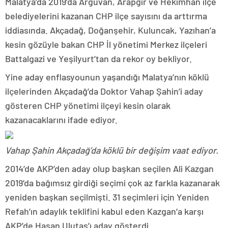
Malatya’da 2019’da Arguvan, Arapgir ve Hekimhan ilçe
belediyelerini kazanan CHP ilçe sayısını da arttırma
iddiasında. Akçadağ, Doğanşehir, Kuluncak, Yazıhan’a
kesin gözüyle bakan CHP İl yönetimi Merkez ilçeleri
Battalgazi ve Yeşilyurt’tan da rekor oy bekliyor.
Yine aday enflasyounun yaşandığı Malatya’nın köklü
ilçelerinden Akçadağ’da Doktor Vahap Şahin’i aday
gösteren CHP yönetimi ilçeyi kesin olarak
kazanacaklarını ifade ediyor.
Vahap Şahin Akçadağ’da köklü bir değişim vaat ediyor.
2014’de AKP’den aday olup başkan seçilen Ali Kazgan
2019’da bağımsız girdiği seçimi çok az farkla kazanarak
yeniden başkan seçilmişti. 31 seçimleri için Yeniden
Refah’ın adaylık teklifini kabul eden Kazgan’a karşı
AKP’de Hasan Ulutaş’ı aday gösterdi.