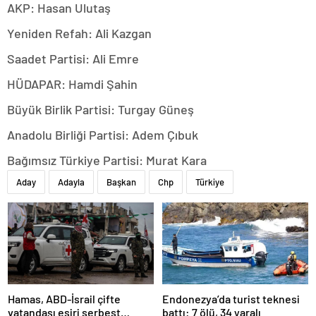
AKP: Hasan Ulutaş
Yeniden Refah: Ali Kazgan
Saadet Partisi: Ali Emre
HÜDAPAR: Hamdi Şahin
Büyük Birlik Partisi: Turgay Güneş
Anadolu Birliği Partisi: Adem Çıbuk
Bağımsız Türkiye Partisi: Murat Kara
Aday
Adayla
Başkan
Chp
Türkiye
Hamas, ABD-İsrail çifte
Endonezya’da turist teknesi
vatandaşı esiri serbest
battı: 7 ölü, 34 yaralı