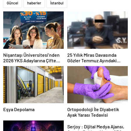
Güncel
haberler
İstanbul
Nişantaşı Üniversitesi’nden
25 Yıllık Miras Davasında
2026 YKS Adaylarına Çifte
Gözler Temmuz Ayındaki
Güvence: Sabit Ücret ve
Karar Duruşmasına Çevrildi
Kesintisiz Burs
Eşya Depolama
Ortopodoloji İle Diyabetik
Ayak Yarası Tedavisi
Serjoy : Dijital Medya Ajansı,