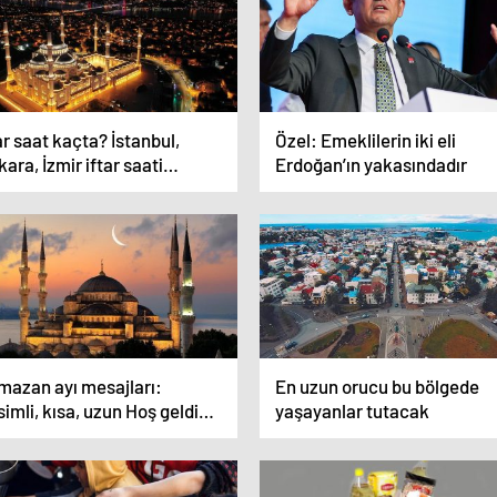
ar saat kaçta? İstanbul,
Özel: Emeklilerin iki eli
ara, İzmir iftar saati…
Erdoğan’ın yakasındadır
mazan ayı mesajları:
En uzun orucu bu bölgede
imli, kısa, uzun Hoş geldin
yaşayanlar tutacak
mazan mesajları ile
indirin