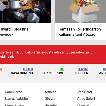
uyardı: Gıda krizi
Ramazan kolilerinde ‘son
yüyecek
kullanma tarihi’ tuzağı
berleri anlık güncel olarak e-posta adresiniz üzerinden takip
ebilirsiniz.
K
TAHMİNİ
LİG
EKONOMİ
E
R
HAVA DURUMU
PUAN DURUMU
HISSELER
PARI
Canlı Borsa
Altınlar
Foto Galeri
Namaz Vakitleri
Dövizler
Video Galeri
Puan Durumu
Hisseler
Yazarlar