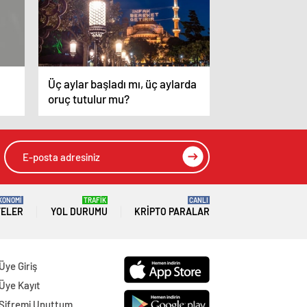
Üç aylar başladı mı, üç aylarda
oruç tutulur mu?
KONOMİ
TRAFİK
CANLI
TELER
YOL DURUMU
KRIPTO PARALAR
Üye Giriş
Üye Kayıt
Şifremi Unuttum