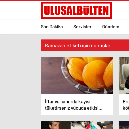
Son Dakika
Servisler
Gündem
Ramazan etiketi için sonuçlar
İftar ve sahurda kayısı
Er
tüketirseniz vücuda etkisi
köt
inanılmaz