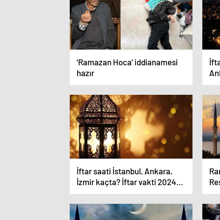
‘Ramazan Hoca’ iddianamesi
İft
hazır
Ank
İftar saati İstanbul, Ankara,
Ra
İzmir kaçta? İftar vakti 2024
Res
ve Ramazan imsakiyesi…
Ra
sev