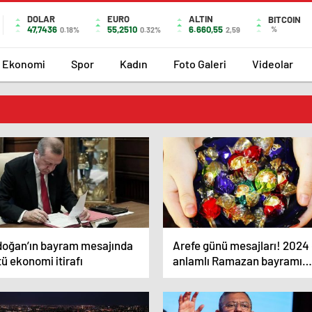
DOLAR
EURO
ALTIN
BITCOIN
47,7436
55,2510
6.660,55
%
0.18%
0.32%
2,59
Ekonomi
Spor
Kadın
Foto Galeri
Videolar
doğan’ın bayram mesajında
Arefe günü mesajları! 2024
ü ekonomi itirafı
anlamlı Ramazan bayramı
arefe günü mesajları…