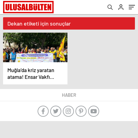
Dekan etiketi için sonuçlar
Muğla’da kriz yaratan
atama! Ensar Vakfı
şube başkanı dekan
oldu
HABER