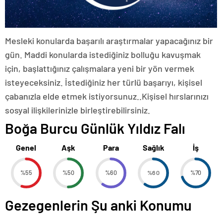
Mesleki konularda başarılı araştırmalar yapacağınız bir
gün. Maddi konularda istediğiniz bolluğu kavuşmak
için, başlattığınız çalışmalara yeni bir yön vermek
isteyeceksiniz. İstediğiniz her türlü başarıyı, kişisel
çabanızla elde etmek istiyorsunuz..Kişisel hırslarınızı
sosyal ilişkilerinizle birleştirebilirsiniz.
Boğa Burcu Günlük Yıldız Falı
Genel
Aşk
Para
Sağlık
İş
%55
%50
%60
%60
%70
Gezegenlerin Şu anki Konumu