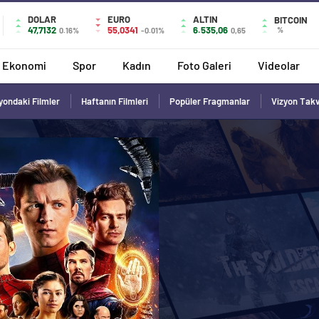
DOLAR
EURO
ALTIN
BITCOIN
47,7132
55,0341
6.535,06
%
0.16%
-0.01%
0,65
Ekonomi
Spor
Kadın
Foto Galeri
Videolar
yondaki Filmler
Haftanın Filmleri
Popüler Fragmanlar
Vizyon Tak