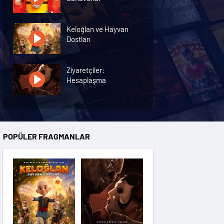
Keloğlan ve Hayvan
Dostları
Ziyaretçiler:
Hesaplaşma
Nasreddin Hoca:
Zaman Yolcusu 4
POPÜLER FRAGMANLAR
Oyuncak Hikayesi 5
Hayvan Çiftliği