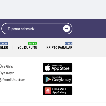
KONOMİ
TRAFİK
CANLI
TELER
YOL DURUMU
KRIPTO PARALAR
Üye Giriş
Üye Kayıt
Şifremi Unuttum