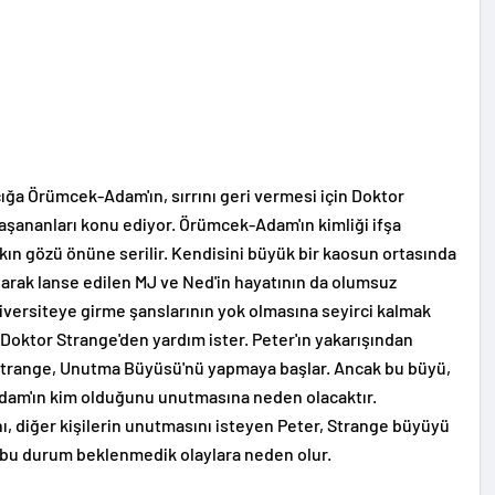
ğa Örümcek-Adam'ın, sırrını geri vermesi için Doktor
yaşananları konu ediyor. Örümcek-Adam'ın kimliği ifşa
lkın gözü önüne serilir. Kendisini büyük bir kaosun ortasında
larak lanse edilen MJ ve Ned'in hayatının da olumsuz
iversiteye girme şanslarının yok olmasına seyirci kalmak
 Doktor Strange'den yardım ister. Peter'ın yakarışından
Strange, Unutma Büyüsü'nü yapmaya başlar. Ancak bu büyü,
dam'ın kim olduğunu unutmasına neden olacaktır.
ı, diğer kişilerin unutmasını isteyen Peter, Strange büyüyü
 bu durum beklenmedik olaylara neden olur.