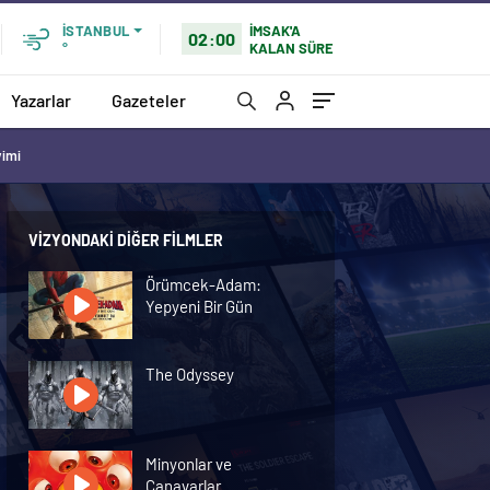
İMSAK'A
İSTANBUL
02:00
KALAN SÜRE
°
Yazarlar
Gazeteler
vimi
VIZYONDAKI DIĞER FILMLER
Örümcek-Adam:
Yepyeni Bir Gün
The Odyssey
Minyonlar ve
Canavarlar