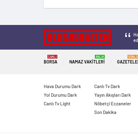
Ha
ed
CANLI
ANLIK
GÜNLÜ
BORSA
NAMAZ VAKITLERI
GAZETELE
Hava Durumu Dark
Canlı Tv Dark
Yol Durumu Dark
Yayın Akışları Dark
Canlı Tv Light
Nöbetçi Eczaneler
Son Dakika