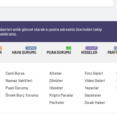
berleri anlık güncel olarak e-posta adresiniz üzerinden takip
ebilirsiniz.
K
TAHMİNİ
LİG
EKONOMİ
E
R
HAVA DURUMU
PUAN DURUMU
HISSELER
PARI
Canlı Borsa
Altınlar
Foto Galeri
Namaz Vakitleri
Dövizler
Video Galeri
Puan Durumu
Hisseler
Yazarlar
Örnek Burç Yorumu
Kripto Paralar
Gazeteler
Pariteler
Sıcak Haber