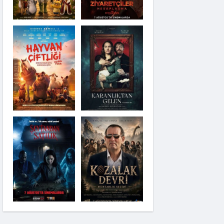
Karanlıktan Gelen
Şeytandan Satılık
Moana
Kozalak Devri