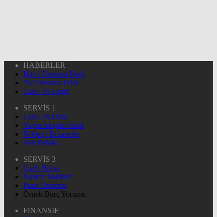
HABERLER
Hava Durumu Dark
Yol Durumu Dark
Canlı Tv Light
SERVİS 1
Canlı Tv Dark
Yayın Akışları Dark
Nöbetçi Eczaneler
Son Dakika
SERVİS 3
Canlı Borsa
Namaz Vakitleri
Puan Durumu
Örnek Burç Yorumu
FİNANSİF