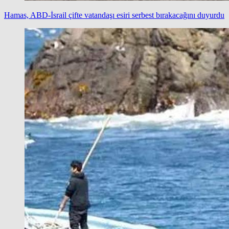
Hamas, ABD-İsrail çifte vatandaşı esiri serbest bırakacağını duyurdu