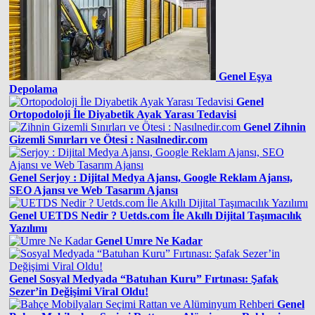
Genel
Eşya
Depolama
Genel
Ortopodoloji İle Diyabetik Ayak Yarası Tedavisi
Genel
Zihnin
Gizemli Sınırları ve Ötesi : Nasılnedir.com
Genel
Serjoy : Dijital Medya Ajansı, Google Reklam Ajansı,
SEO Ajansı ve Web Tasarım Ajansı
Genel
UETDS Nedir ? Uetds.com İle Akıllı Dijital Taşımacılık
Yazılımı
Genel
Umre Ne Kadar
Genel
Sosyal Medyada “Batuhan Kuru” Fırtınası: Şafak
Sezer’in Değişimi Viral Oldu!
Genel