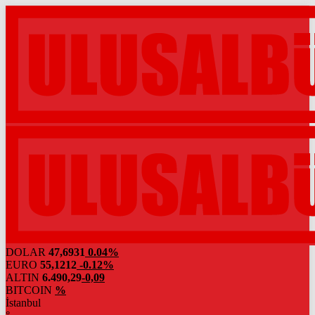
DOLAR
47,6931
0.04%
EURO
55,1212
-0.12%
ALTIN
6.490,29
-0,09
BITCOIN
%
İstanbul