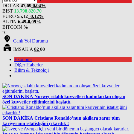
DOLAR
47,69
0.04%
BIST
13.798,82
0,70
EURO
55,12
-0.12%
ALTIN
6,49
-0,09%
BITCOIN
%
°C
Canlı Yol Durumu
İMSAK'A
02
00
Ekonomi
Diğer Haberler
Bilim & Teknoloji
SON DAKİKA
Norweç silahlı kuvvetleri kadınlardan oluşan
özel kuvvetler eğitimlerini başlattı.
SON DAKİKA
Cristiano Ronaldo’nun akıllara zarar tüm
kariyerinin istatistiğini çıkardık !