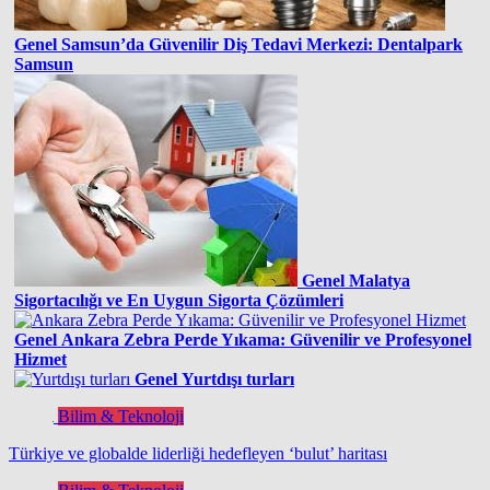
Genel
Samsun’da Güvenilir Diş Tedavi Merkezi: Dentalpark
Samsun
Genel
Malatya
Sigortacılığı ve En Uygun Sigorta Çözümleri
Genel
Ankara Zebra Perde Yıkama: Güvenilir ve Profesyonel
Hizmet
Genel
Yurtdışı turları
Bilim & Teknoloji
Türkiye ve globalde liderliği hedefleyen ‘bulut’ haritası