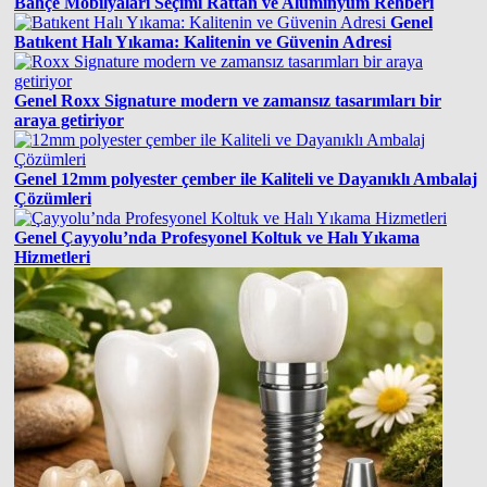
Bahçe Mobilyaları Seçimi Rattan ve Alüminyum Rehberi
Genel
Batıkent Halı Yıkama: Kalitenin ve Güvenin Adresi
Genel
Roxx Signature modern ve zamansız tasarımları bir
araya getiriyor
Genel
12mm polyester çember ile Kaliteli ve Dayanıklı Ambalaj
Çözümleri
Genel
Çayyolu’nda Profesyonel Koltuk ve Halı Yıkama
Hizmetleri