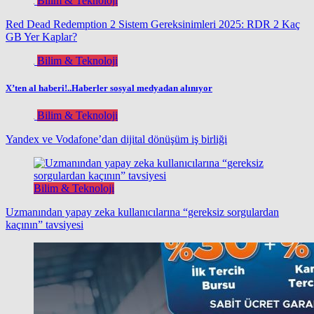
Bilim & Teknoloji
Red Dead Redemption 2 Sistem Gereksinimleri 2025: RDR 2 Kaç
GB Yer Kaplar?
Bilim & Teknoloji
X’ten al haberi!..Haberler sosyal medyadan alınıyor
Bilim & Teknoloji
Yandex ve Vodafone’dan dijital dönüşüm iş birliği
Bilim & Teknoloji
Uzmanından yapay zeka kullanıcılarına “gereksiz sorgulardan
kaçının” tavsiyesi