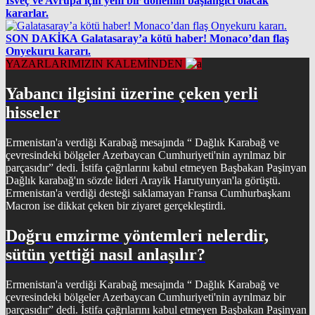
İsveç ve Avrupa için yeni bir dönemin başlangıcı olacak
kararlar.
SON DAKİKA
Galatasaray’a kötü haber! Monaco’dan flaş
Onyekuru kararı.
YAZARLARIMIZIN KALEMİNDEN
Yabancı ilgisini üzerine çeken yerli
hisseler
Ermenistan'a verdiği Karabağ mesajında “ Dağlık Karabağ ve
çevresindeki bölgeler Azerbaycan Cumhuriyeti'nin ayrılmaz bir
parçasıdır” dedi. İstifa çağrılarını kabul etmeyen Başbakan Paşinyan
Dağlık karabağ'ın sözde lideri Arayik Harutyunyan'la görüştü.
Ermenistan'a verdiği desteği saklamayan Fransa Cumhurbaşkanı
Macron ise dikkat çeken bir ziyaret gerçekleştirdi.
Doğru emzirme yöntemleri nelerdir,
sütün yettiği nasıl anlaşılır?
Ermenistan'a verdiği Karabağ mesajında “ Dağlık Karabağ ve
çevresindeki bölgeler Azerbaycan Cumhuriyeti'nin ayrılmaz bir
parçasıdır” dedi. İstifa çağrılarını kabul etmeyen Başbakan Paşinyan