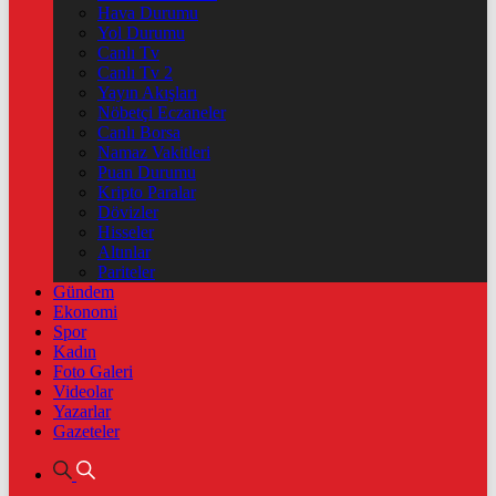
Hava Durumu
Yol Durumu
Canlı Tv
Canlı Tv 2
Yayın Akışları
Nöbetçi Eczaneler
Canlı Borsa
Namaz Vakitleri
Puan Durumu
Kripto Paralar
Dövizler
Hisseler
Altınlar
Pariteler
Gündem
Ekonomi
Spor
Kadın
Foto Galeri
Videolar
Yazarlar
Gazeteler